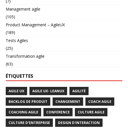
(7)
Management agile
(105)
Product Management – AgileUX
(189)
Tests Agiles
(25)
Transformation agile
(63)
ÉTIQUETTES
AGILE UX
AGILE UX- LEANUX
AGILITÉ
BACKLOG DE PRODUIT
CHANGEMENT
COACH AGILE
COACHING AGILE
CONFERENCE
CULTURE AGILE
CULTURE D'ENTREPRISE
DESIGN D'INTERACTION