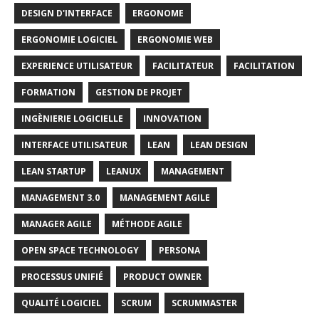
DESIGN D'INTERFACE
ERGONOME
ERGONOMIE LOGICIEL
ERGONOMIE WEB
EXPERIENCE UTILISATEUR
FACILITATEUR
FACILITATION
FORMATION
GESTION DE PROJET
INGÈNIERIE LOGICIELLE
INNOVATION
INTERFACE UTILISATEUR
LEAN
LEAN DESIGN
LEAN STARTUP
LEANUX
MANAGEMENT
MANAGEMENT 3.0
MANAGEMENT AGILE
MANAGER AGILE
MÉTHODE AGILE
OPEN SPACE TECHNOLOGY
PERSONA
PROCESSUS UNIFIÉ
PRODUCT OWNER
QUALITÉ LOGICIEL
SCRUM
SCRUMMASTER