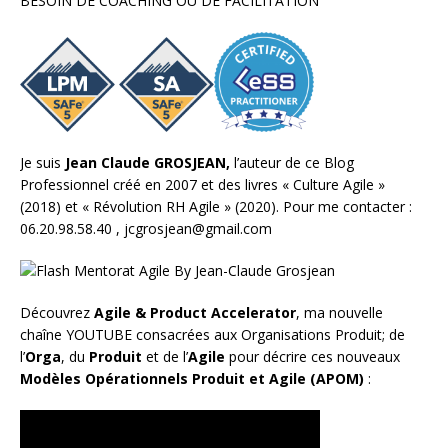
BESOIN DE COACHING OU DE FACILITATION
Je suis
Jean Claude GROSJEAN,
l’auteur de ce Blog
Professionnel créé en 2007 et des livres «
Culture Agile
»
(2018) et «
Révolution RH Agile
» (2020). Pour me contacter :
06.20.98.58.40 ,
jcgrosjean@gmail.com
Découvrez
Agile & Product Accelerator
, ma nouvelle
chaîne YOUTUBE consacrées aux Organisations Produit; de
l’
Orga
, du
Produit
et de l’
Agile
pour décrire ces nouveaux
Modèles Opérationnels Produit et Agile (APOM)
: