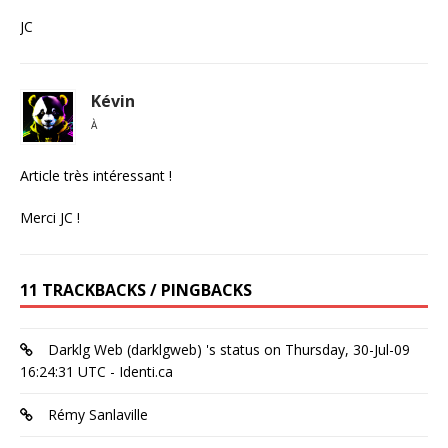
JC
Kévin
À
Article très intéressant !
Merci JC !
11 TRACKBACKS / PINGBACKS
Darklg Web (darklgweb) 's status on Thursday, 30-Jul-09
16:24:31 UTC - Identi.ca
Rémy Sanlaville