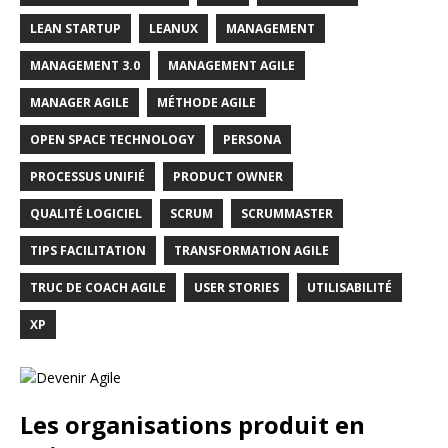
LEAN STARTUP
LEANUX
MANAGEMENT
MANAGEMENT 3.0
MANAGEMENT AGILE
MANAGER AGILE
MÉTHODE AGILE
OPEN SPACE TECHNOLOGY
PERSONA
PROCESSUS UNIFIÉ
PRODUCT OWNER
QUALITÉ LOGICIEL
SCRUM
SCRUMMASTER
TIPS FACILITATION
TRANSFORMATION AGILE
TRUC DE COACH AGILE
USER STORIES
UTILISABILITÉ
XP
Les organisations produit en