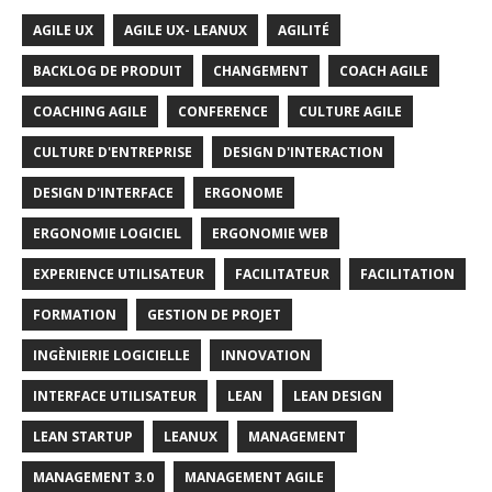
AGILE UX
AGILE UX- LEANUX
AGILITÉ
BACKLOG DE PRODUIT
CHANGEMENT
COACH AGILE
COACHING AGILE
CONFERENCE
CULTURE AGILE
CULTURE D'ENTREPRISE
DESIGN D'INTERACTION
DESIGN D'INTERFACE
ERGONOME
ERGONOMIE LOGICIEL
ERGONOMIE WEB
EXPERIENCE UTILISATEUR
FACILITATEUR
FACILITATION
FORMATION
GESTION DE PROJET
INGÈNIERIE LOGICIELLE
INNOVATION
INTERFACE UTILISATEUR
LEAN
LEAN DESIGN
LEAN STARTUP
LEANUX
MANAGEMENT
MANAGEMENT 3.0
MANAGEMENT AGILE