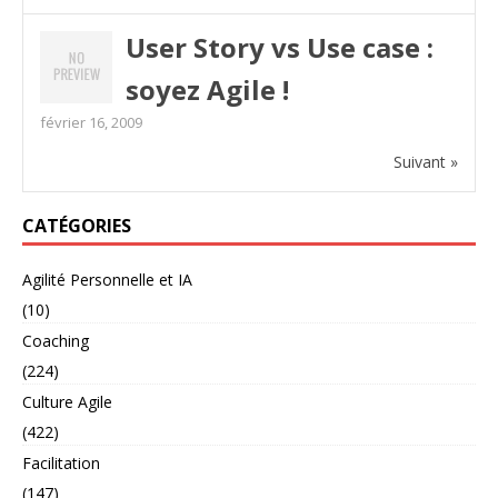
User Story vs Use case :
soyez Agile !
février 16, 2009
Suivant »
CATÉGORIES
Agilité Personnelle et IA
(10)
Coaching
(224)
Culture Agile
(422)
Facilitation
(147)