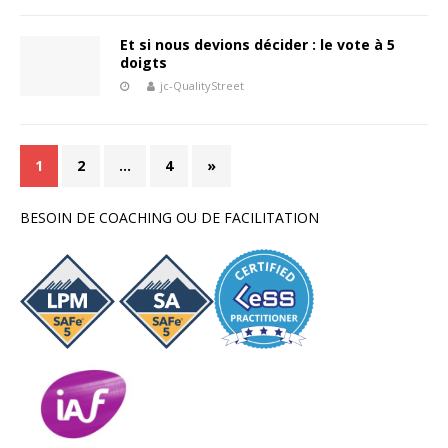
Et si nous devions décider : le vote à 5
doigts
jc-QualityStreet
1
2
…
4
»
BESOIN DE COACHING OU DE FACILITATION