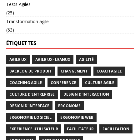
Tests Agiles
(25)
Transformation agile
(63)
ÉTIQUETTES
AGILE UX
AGILE UX- LEANUX
AGILITÉ
BACKLOG DE PRODUIT
CHANGEMENT
COACH AGILE
COACHING AGILE
CONFERENCE
CULTURE AGILE
CULTURE D'ENTREPRISE
DESIGN D'INTERACTION
DESIGN D'INTERFACE
ERGONOME
ERGONOMIE LOGICIEL
ERGONOMIE WEB
EXPERIENCE UTILISATEUR
FACILITATEUR
FACILITATION