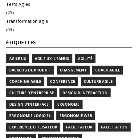
Tests Agiles
(25)
Transformation agile
(63)
ÉTIQUETTES
AGILE UX
AGILE UX- LEANUX
AGILITÉ
BACKLOG DE PRODUIT
CHANGEMENT
COACH AGILE
COACHING AGILE
CONFERENCE
CULTURE AGILE
CULTURE D'ENTREPRISE
DESIGN D'INTERACTION
DESIGN D'INTERFACE
ERGONOME
ERGONOMIE LOGICIEL
ERGONOMIE WEB
EXPERIENCE UTILISATEUR
FACILITATEUR
FACILITATION