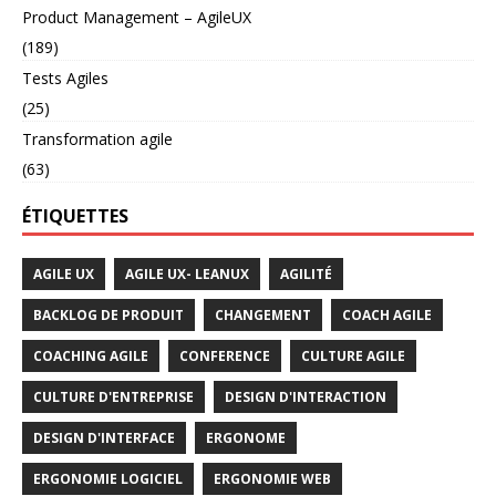
Product Management – AgileUX
(189)
Tests Agiles
(25)
Transformation agile
(63)
ÉTIQUETTES
AGILE UX
AGILE UX- LEANUX
AGILITÉ
BACKLOG DE PRODUIT
CHANGEMENT
COACH AGILE
COACHING AGILE
CONFERENCE
CULTURE AGILE
CULTURE D'ENTREPRISE
DESIGN D'INTERACTION
DESIGN D'INTERFACE
ERGONOME
ERGONOMIE LOGICIEL
ERGONOMIE WEB