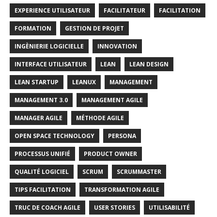
EXPERIENCE UTILISATEUR
FACILITATEUR
FACILITATION
FORMATION
GESTION DE PROJET
INGÈNIERIE LOGICIELLE
INNOVATION
INTERFACE UTILISATEUR
LEAN
LEAN DESIGN
LEAN STARTUP
LEANUX
MANAGEMENT
MANAGEMENT 3.0
MANAGEMENT AGILE
MANAGER AGILE
MÉTHODE AGILE
OPEN SPACE TECHNOLOGY
PERSONA
PROCESSUS UNIFIÉ
PRODUCT OWNER
QUALITÉ LOGICIEL
SCRUM
SCRUMMASTER
TIPS FACILITATION
TRANSFORMATION AGILE
TRUC DE COACH AGILE
USER STORIES
UTILISABILITÉ