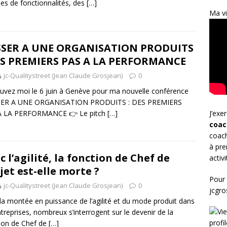
nes de fonctionnalités, des
[…]
Ma vi
SSER A UNE ORGANISATION PRODUITS
ES PREMIERS PAS A LA PERFORMANCE
jc-Qualitystreet (Jean Claude Grosjean)
0
uvez moi le 6 juin à Genève pour ma nouvelle conférence
SER A UNE ORGANISATION PRODUITS : DES PREMIERS
A LA PERFORMANCE 👉 Le pitch
[…]
J’exe
coac
coach
à pre
c l’agilité, la fonction de Chef de
activ
jet est-elle morte ?
Pour 
jc-Qualitystreet (Jean Claude Grosjean)
0
jcgr
la montée en puissance de l’agilité et du mode produit dans
ntreprises, nombreux s’interrogent sur le devenir de la
ion de Chef de
[…]