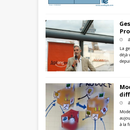
Ges
Pro
La ge
déjà 
depui
Mod
dif
Mode 
aujou
à la f