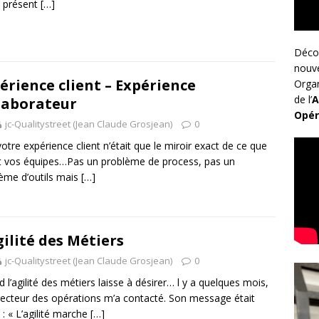
 présent
[…]
Déco
nouv
érience client – Expérience
Organ
de l’
A
laborateur
Opér
jc-Qualitystreet (Jean Claude Grosjean)
0
 votre expérience client n’était que le miroir exact de ce que
t vos équipes…Pas un problème de process, pas un
ème d’outils mais
[…]
gilité des Métiers
jc-Qualitystreet (Jean Claude Grosjean)
0
 l’agilité des métiers laisse à désirer… l y a quelques mois,
recteur des opérations m’a contacté. Son message était
t : « L’agilité marche
[…]