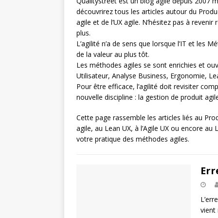
Qualitystreet est un blog agile depuis 2007 ma
découvrirez tous les articles autour du Pro
agile et de l’UX agile. N’hésitez pas à revenir
plus.
L’agilité n’a de sens que lorsque l’IT et les Mé
de la valeur au plus tôt.
Les méthodes agiles se sont enrichies et ouv
Utilisateur, Analyse Business, Ergonomie, Le
Pour être efficace, l’agilité doit revisiter c
nouvelle discipline : la gestion de produit agil
Cette page rassemble les articles liés au P
agile, au Lean UX, à l’Agile UX ou encore au
votre pratique des méthodes agiles.
Err
L’err
vient