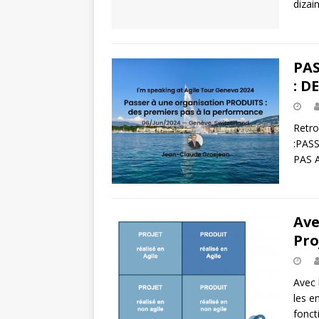
dizai
PA
: D
Retro
:PAS
PAS 
Ave
Pro
Avec 
les e
fonct