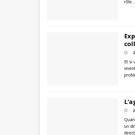
rôle…
Exp
col
Et si
viven
probl
L’a
Quand
un di
direc