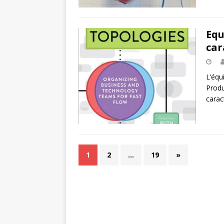
Equ
car
L’équ
Produ
carac
1
2
…
19
»