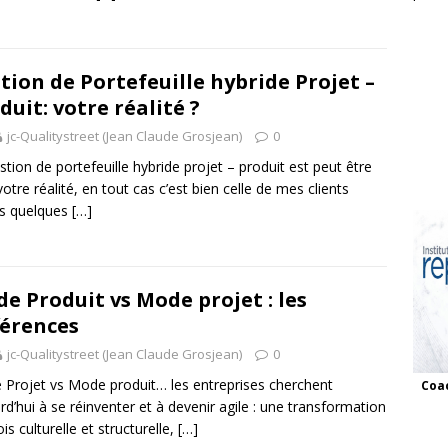
tion de Portefeuille hybride Projet –
duit: votre réalité ?
jc-Qualitystreet (Jean Claude Grosjean)
0
stion de portefeuille hybride projet – produit est peut être
votre réalité, en tout cas c’est bien celle de mes clients
s quelques
[…]
e Produit vs Mode projet : les
férences
jc-Qualitystreet (Jean Claude Grosjean)
0
Projet vs Mode produit… les entreprises cherchent
Coac
rd’hui à se réinventer et à devenir agile : une transformation
ois culturelle et structurelle,
[…]