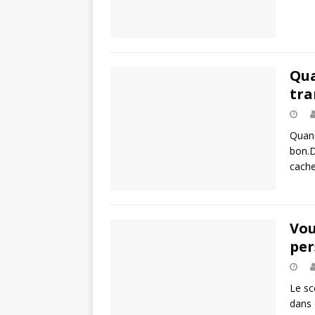
Qua
tra
Quand
bon.D
cach
Vou
per
Le sc
dans 