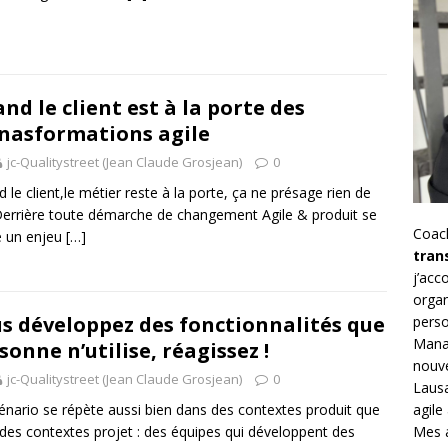
nd le client est à la porte des
nasformations agile
jc-Qualitystreet (Jean Claude Grosjean)
0
 le client,le métier reste à la porte, ça ne présage rien de
errière toute démarche de changement Agile & produit se
Coac
e un enjeu
[…]
tran
j’ac
organ
s développez des fonctionnalités que
perso
Mana
sonne n’utilise, réagissez !
nouve
jc-Qualitystreet (Jean Claude Grosjean)
0
Lausa
agile
énario se répète aussi bien dans des contextes produit que
Mes a
des contextes projet : des équipes qui développent des