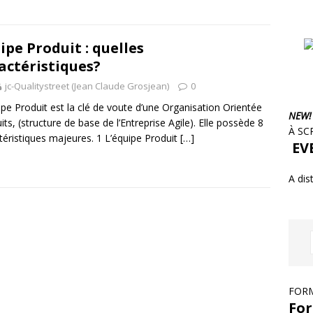
ipe Produit : quelles
actéristiques?
jc-Qualitystreet (Jean Claude Grosjean)
0
ipe Produit est la clé de voute d’une Organisation Orientée
NEW!
its, (structure de base de l’Entreprise Agile). Elle possède 8
À SC
téristiques majeures. 1 L’équipe Produit
[…]
EVE
A dis
FORM
For