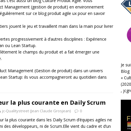
is c’est aussi un blog Culture Produit Agile. Vous
duct Management (gestion de produit) en environnement
 régulièrement sur ce blog produit agile ux pour en savoir
tiers jouent le jeu et travaillent main dans la main pour livrer
ertes progressivement à d’autres disciplines : Expérience
an ou Lean Startup.
omplètement le champs du produit et a fait émerger une
e.
Je sui
roduct Management (Gestion de produit) dans un univers
Blog 
 Lean Startup: ils vous accompagneront au quotidien dans
«
Cul
(2020
,
jcg
eur la plus courante en Daily Scrum
jc-Qualitystreet (Jean Claude Grosjean)
0
eur la plus courante dans les Daily Scrum d’équipes agiles ne
 ni des développeurs, ni de Scrum.Elle vient du cadre et d’un