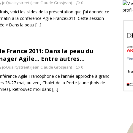
jc-Qualitystreet (Jean Claude Grosjean)
0
frais, voici les slides de la présentation que j’ai donnée ce
 matin à la conférence Agile France2011. Cette session
ulée « Dans la peau
[…]
le France 2011: Dans la peau du
ager Agile… Entre autres…
jc-Qualitystreet (Jean Claude Grosjean)
0
nférence Agile Francophone de l’année approche à grand
les 26-27 mai, au vert, Chalet de la Porte Jaune (bois de
nnes). Retrouvez-moi dans
[…]