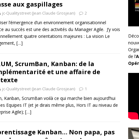
sse aux gaspillages
jc-Qualitystreet (Jean Claude Grosjean)
2
iser l’émergence d’un environnement organisationnel
ce au succès est une des activités du Manager Agile. J’y vois
Déco
nnellement quatre orientations majeures : La vision Le
nouv
gement,
[…]
Organ
de l’
A
UM, ScrumBan, Kanban: de la
Opér
plémentarité et une affaire de
texte
jc-Qualitystreet (Jean Claude Grosjean)
1
, Kanban, ScrumBan voilà ce qui marche bien aujourd’hui
les Equipes IT (et je dirais même plus, Hors IT au niveau de
eprise Agile);
[…]
rentissage Kanban… Non papa, pas