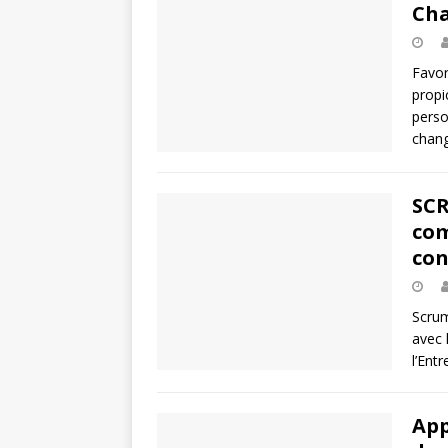
Cha
Favor
propi
perso
chan
SCR
com
con
Scrum
avec 
l’Entr
App