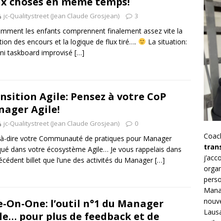
x choses en même temps!
jc-Qualitystreet (Jean Claude Grosjean)
3
mment les enfants comprennent finalement assez vite la
ation des encours et la logique de flux tiré….
La situation:
ni taskboard improvisé
[…]
nsition Agile: Pensez à votre CoP
ager Agile!
jc-Qualitystreet (Jean Claude Grosjean)
0
Coac
-à-dire votre Communauté de pratiques pour Manager
tran
qué dans votre écosystème Agile… Je vous rappelais dans
j’ac
écédent billet que l’une des activités du Manager
[…]
organ
perso
Mana
nouve
-On-One: l’outil n°1 du Manager
Lausa
le… pour plus de feedback et de