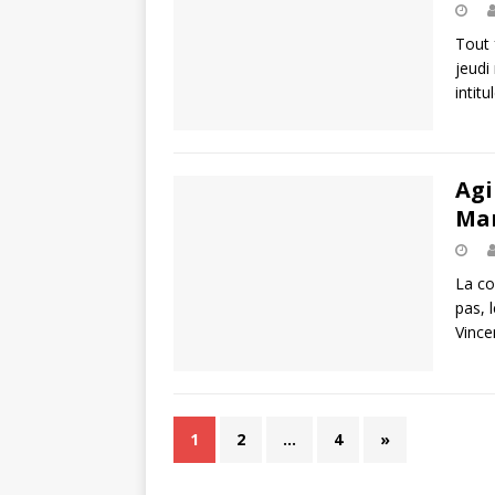
Tout 
jeudi
intit
Agi
Man
La co
pas, 
Vince
1
2
…
4
»