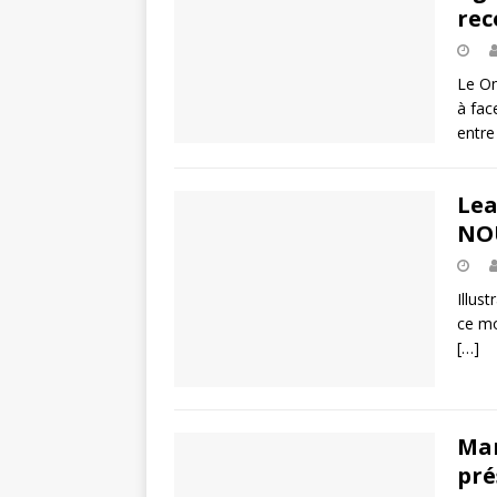
rec
Le On
à fac
entre
Lea
NO
Illus
ce mo
[…]
Man
pré