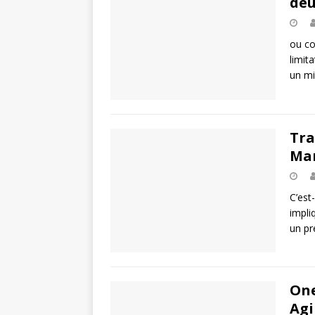
deu
ou co
limit
un mi
Tra
Man
C’est
impli
un pr
One
Agi