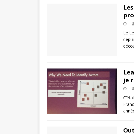
Les
pro
Le L
depui
décou
Lea
je 
C’éta
Franc
année
Out