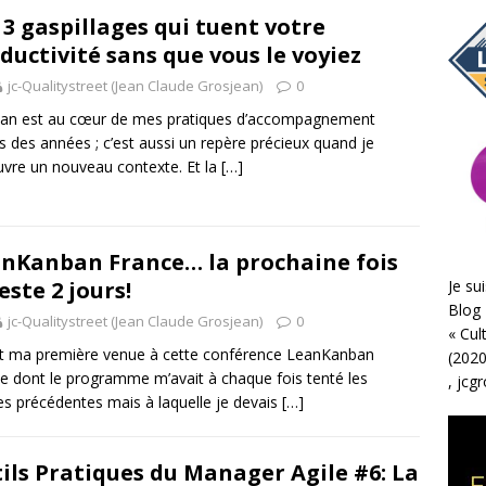
 3 gaspillages qui tuent votre
ductivité sans que vous le voyiez
jc-Qualitystreet (Jean Claude Grosjean)
0
ean est au cœur de mes pratiques d’accompagnement
s des années ; c’est aussi un repère précieux quand je
vre un nouveau contexte. Et la
[…]
nKanban France… la prochaine fois
Je sui
reste 2 jours!
Blog 
jc-Qualitystreet (Jean Claude Grosjean)
0
«
Cul
it ma première venue à cette conférence LeanKanban
(2020
e dont le programme m’avait à chaque fois tenté les
,
jcg
s précédentes mais à laquelle je devais
[…]
ils Pratiques du Manager Agile #6: La