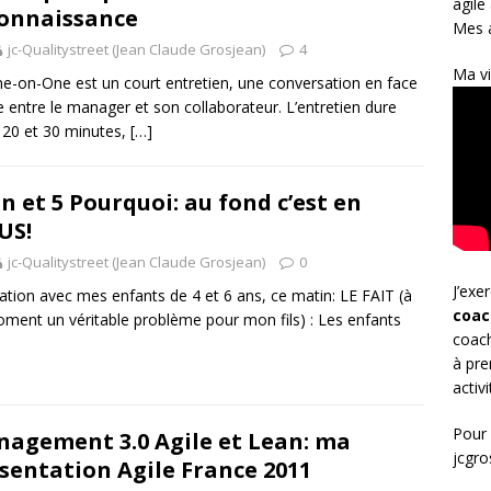
agile
onnaissance
Mes a
jc-Qualitystreet (Jean Claude Grosjean)
4
Ma vi
e-on-One est un court entretien, une conversation en face
e entre le manager et son collaborateur. L’entretien dure
 20 et 30 minutes,
[…]
n et 5 Pourquoi: au fond c’est en
US!
jc-Qualitystreet (Jean Claude Grosjean)
0
J’exe
tration avec mes enfants de 4 et 6 ans, ce matin: LE FAIT (à
coac
ment un véritable problème pour mon fils) : Les enfants
coach
à pre
activ
Pour 
agement 3.0 Agile et Lean: ma
jcgr
sentation Agile France 2011