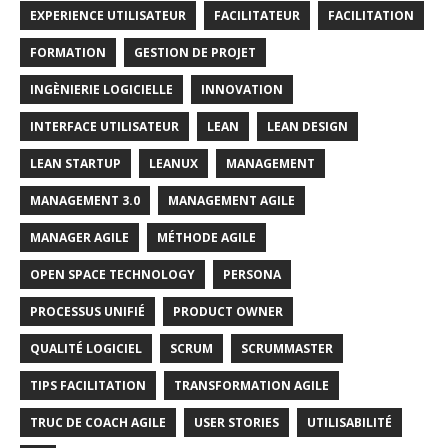
EXPERIENCE UTILISATEUR
FACILITATEUR
FACILITATION
FORMATION
GESTION DE PROJET
INGÈNIERIE LOGICIELLE
INNOVATION
INTERFACE UTILISATEUR
LEAN
LEAN DESIGN
LEAN STARTUP
LEANUX
MANAGEMENT
MANAGEMENT 3.0
MANAGEMENT AGILE
MANAGER AGILE
MÉTHODE AGILE
OPEN SPACE TECHNOLOGY
PERSONA
PROCESSUS UNIFIÉ
PRODUCT OWNER
QUALITÉ LOGICIEL
SCRUM
SCRUMMASTER
TIPS FACILITATION
TRANSFORMATION AGILE
TRUC DE COACH AGILE
USER STORIES
UTILISABILITÉ