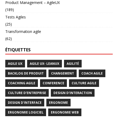
Product Management – AgileUX
(189)
Tests Agiles
(25)
Transformation agile
(62)
ÉTIQUETTES
AGILE UX
AGILE UX- LEANUX
AGILITÉ
BACKLOG DE PRODUIT
CHANGEMENT
COACH AGILE
COACHING AGILE
CONFERENCE
CULTURE AGILE
CULTURE D'ENTREPRISE
DESIGN D'INTERACTION
DESIGN D'INTERFACE
ERGONOME
ERGONOMIE LOGICIEL
ERGONOMIE WEB