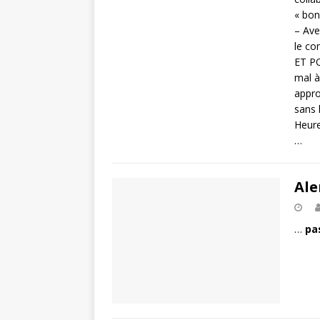
« bon
– Ave
le co
ET PO
mal à
appro
sans 
Heure
…
Ale
…
pa