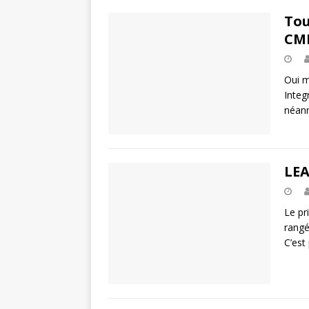
Tou
CMM
Oui m
Integ
néanm
LEA
Le pr
rangé
C’est 