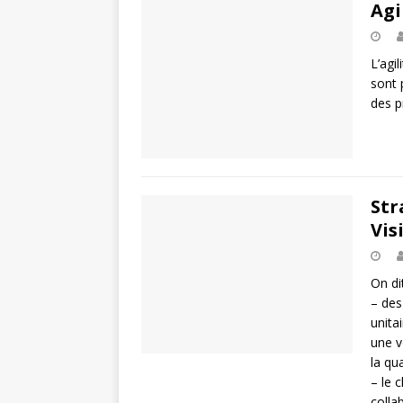
Agi
L’agi
sont 
des p
Str
Vis
On dit
– des
unita
une v
la qu
– le 
colla