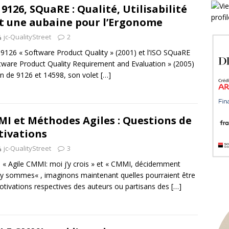
 9126, SQuaRE : Qualité, Utilisabilité
t une aubaine pour l’Ergonome
jc-QualityStreet
2
 9126 « Software Product Quality » (2001) et l’ISO SQuaRE
tware Product Quality Requirement and Evaluation » (2005)
on de 9126 et 14598, son volet
[…]
I et Méthodes Agiles : Questions de
ivations
jc-QualityStreet
3
 « Agile CMMI: moi j’y crois » et « CMMI, décidemment
y sommes« , imaginons maintenant quelles pourraient être
otivations respectives des auteurs ou partisans des
[…]