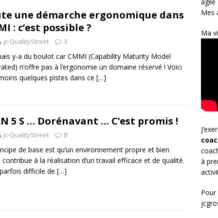
agile
Mes a
te une démarche ergonomique dans
I : c’est possible ?
Ma vi
jc-QualityStreet
3
ais y-a du boulot car CMMI (Capability Maturity Model
rated) n’offre pas à l’ergonomie un domaine réservé ! Voici
oins quelques pistes dans ce
[…]
N 5 S … Dorénavant … C’est promis !
J’exe
jc-QualityStreet
8
coac
incipe de base est qu’un environnement propre et bien
coach
 contribue à la réalisation d’un travail efficace et de qualité.
à pre
parfois difficile de
[…]
activ
Pour 
jcgr