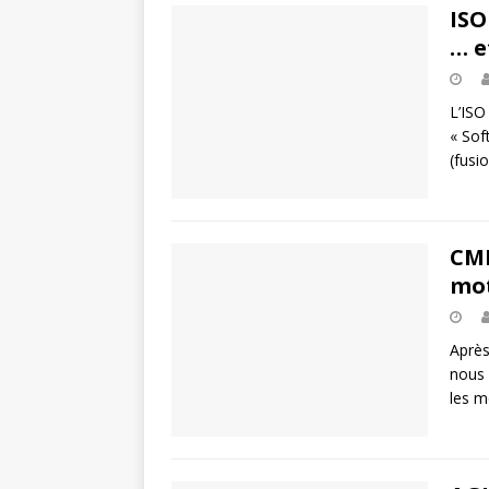
ISO
… e
L’ISO
« Sof
(fusi
CMM
mot
Après
nous 
les m