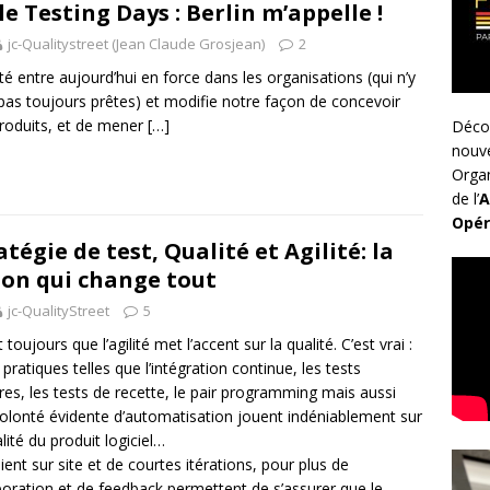
le Testing Days : Berlin m’appelle !
jc-Qualitystreet (Jean Claude Grosjean)
2
lité entre aujourd’hui en force dans les organisations (qui n’y
pas toujours prêtes) et modifie notre façon de concevoir
roduits, et de mener
[…]
Déco
nouv
Organ
de l’
A
Opér
atégie de test, Qualité et Agilité: la
ion qui change tout
jc-QualityStreet
5
 toujours que l’agilité met l’accent sur la qualité. C’est vrai :
 pratiques telles que l’intégration continue, les tests
ires, les tests de recette, le pair programming mais aussi
olonté évidente d’automatisation jouent indéniablement sur
alité du produit logiciel…
client sur site et de courtes itérations, pour plus de
boration et de feedback permettent de s’assurer que le