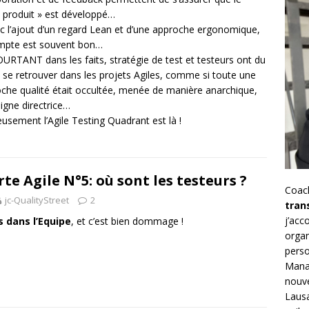
 produit » est développé…
c l’ajout d’un regard Lean et d’une approche ergonomique,
mpte est souvent bon…
URTANT dans les faits, stratégie de test et testeurs ont du
 se retrouver dans les projets Agiles, comme si toute une
che qualité était occultée, menée de manière anarchique,
ligne directrice…
usement l’Agile Testing Quadrant est là !
rte Agile N°5: où sont les testeurs ?
Coac
jc-QualityStreet
2
tran
j’ac
s dans l’Equipe
, et c’est bien dommage !
organ
perso
Mana
nouve
Lausa