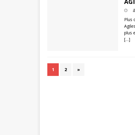
AGI
Plus 
Agile
plus 
[…]
1
2
»