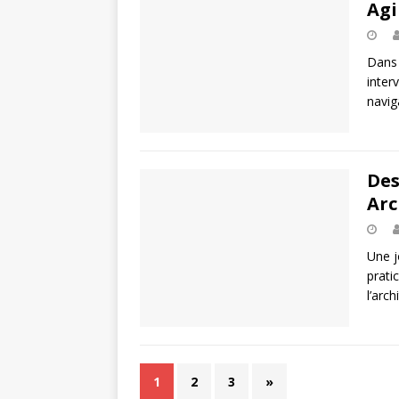
Agi
Dans 
inter
navig
Des
Arc
Une j
prati
l’arc
1
2
3
»