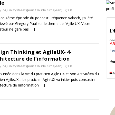
le
jc-Qualitystreet (Jean Claude Grosjean)
0
ce 4ème épisode du podcast Fréquence Valtech, j’ai été
viewé par Grégory Paul sur le thème de l’Agile UX. Votre
ateur ne gère pas
[…]
ign Thinking et AgileUX- 4-
hitecture de l’information
jc-Qualitystreet (Jean Claude Grosjean)
0
ournée dans la vie du praticien Agile UX et son Activité#4 du
cien AgileUX… Le praticien AgileUX va initier puis construire
hitecture de l’information
[…]