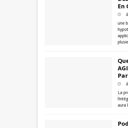
En 
une b
hypot
appli
plusi
Que
AGI
Par
La pr
l’inté
aura 
Pod