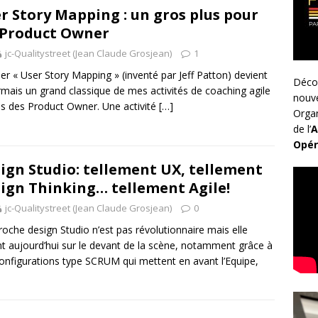
r Story Mapping : un gros plus pour
 Product Owner
jc-Qualitystreet (Jean Claude Grosjean)
1
lier « User Story Mapping » (inventé par Jeff Patton) devient
Déco
mais un grand classique de mes activités de coaching agile
nouv
s des Product Owner. Une activité
[…]
Organ
de l’
A
Opér
ign Studio: tellement UX, tellement
ign Thinking… tellement Agile!
jc-Qualitystreet (Jean Claude Grosjean)
0
roche design Studio n’est pas révolutionnaire mais elle
nt aujourd’hui sur le devant de la scène, notamment grâce à
onfigurations type SCRUM qui mettent en avant l’Equipe,