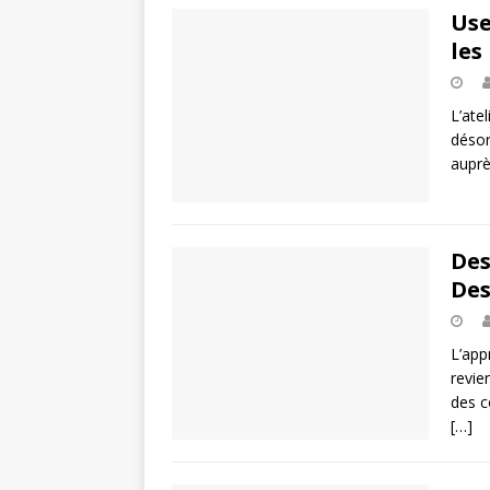
Use
les
L’ate
désor
auprè
Des
Des
L’app
revie
des c
[…]