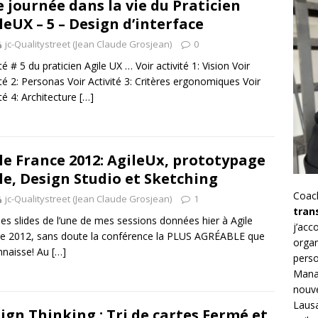
 journée dans la vie du Praticien
leUX – 5 – Design d’interface
jc-Qualitystreet (Jean Claude Grosjean)
0
té # 5 du praticien Agile UX … Voir activité 1: Vision Voir
ité 2: Personas Voir Activité 3: Critères ergonomiques Voir
ité 4: Architecture
[…]
le France 2012: AgileUx, prototypage
le, Design Studio et Sketching
Coac
jc-Qualitystreet (Jean Claude Grosjean)
1
tran
 les slides de l’une de mes sessions données hier à Agile
j’ac
e 2012, sans doute la conférence la PLUS AGRÉABLE que
organ
nnaisse! Au
[…]
perso
Mana
nouve
Lausa
ign Thinking : Tri de cartes Fermé et