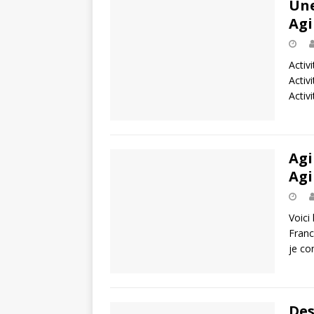
Une
Agi
Activi
Activ
Activ
Agi
Agi
Voici
Franc
je co
Des