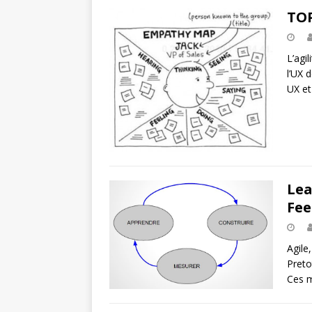
TOP
L’agil
l’UX 
UX e
Lea
Fee
Agile
Preto
Ces m