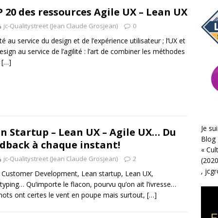
 20 des ressources Agile UX – Lean UX
jc-Qualitystreet (Jean Claude Grosjean)
0
ité au service du design et de l’expérience utilisateur ; l’UX et
design au service de l’agilité : l’art de combiner les méthodes
t
[…]
Je sui
n Startup – Lean UX – Agile UX… Du
Blog 
dback à chaque instant!
«
Cul
jc-Qualitystreet (Jean Claude Grosjean)
2
(2020
,
jcg
, Customer Development, Lean startup, Lean UX,
typing… Qu’importe le flacon, pourvu qu’on ait l’ivresse…
ots ont certes le vent en poupe mais surtout,
[…]