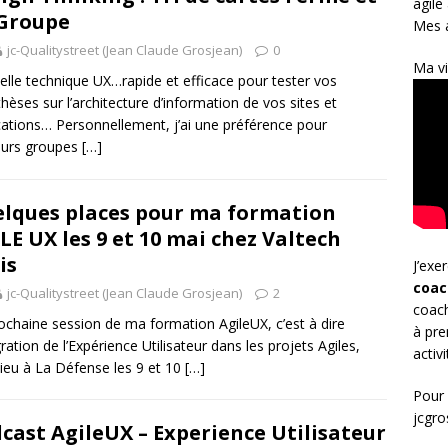
agile
Groupe
Mes a
jc-Qualitystreet (Jean Claude Grosjean)
0
Ma vi
elle technique UX…rapide et efficace pour tester vos
hèses sur l’architecture d’information de vos sites et
cations… Personnellement, j’ai une préférence pour
eurs groupes
[…]
lques places pour ma formation
LE UX les 9 et 10 mai chez Valtech
is
J’exe
coac
jc-Qualitystreet (Jean Claude Grosjean)
2
coach
ochaine session de ma formation AgileUX, c’est à dire
à pre
gration de l’Expérience Utilisateur dans les projets Agiles,
activ
lieu à La Défense les 9 et 10
[…]
Pour 
jcgr
cast AgileUX – Experience Utilisateur