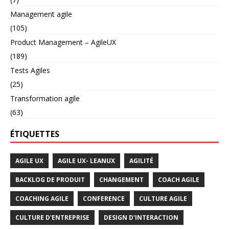
Management agile
(105)
Product Management – AgileUX
(189)
Tests Agiles
(25)
Transformation agile
(63)
ÉTIQUETTES
AGILE UX
AGILE UX- LEANUX
AGILITÉ
BACKLOG DE PRODUIT
CHANGEMENT
COACH AGILE
COACHING AGILE
CONFERENCE
CULTURE AGILE
CULTURE D'ENTREPRISE
DESIGN D'INTERACTION