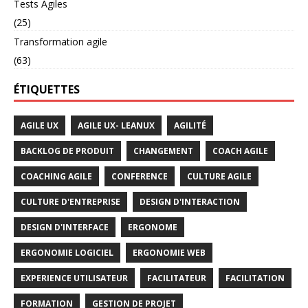
Tests Agiles
(25)
Transformation agile
(63)
ÉTIQUETTES
AGILE UX
AGILE UX- LEANUX
AGILITÉ
BACKLOG DE PRODUIT
CHANGEMENT
COACH AGILE
COACHING AGILE
CONFERENCE
CULTURE AGILE
CULTURE D'ENTREPRISE
DESIGN D'INTERACTION
DESIGN D'INTERFACE
ERGONOME
ERGONOMIE LOGICIEL
ERGONOMIE WEB
EXPERIENCE UTILISATEUR
FACILITATEUR
FACILITATION
FORMATION
GESTION DE PROJET