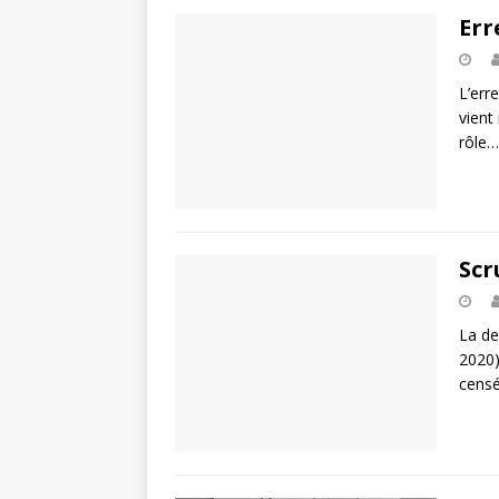
Err
L’err
vient
rôle…
Scr
La de
2020)
censé