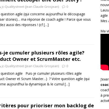
nouve
jc-Qualitystreet (Jean Claude Grosjean)
0
Lausa
 question agile (qui concerne aujourd’hui le découpage
agile
ser stories)… ma réponse de coach agile ! Parce que vous
Mes a
dez aussi des réponses ! (cf
[…]
Ma vi
s-je cumuler plusieurs rôles agile?
duct Owner et ScrumMaster etc.
jc-Qualitystreet (Jean Claude Grosjean)
0
 question agile Puis-je cumuler plusieurs rôles agile
uct Owner et Scrum Master…) ? Votre question agile (qui
J’exe
rne aujourd’hui la dynamique & le cumul
[…]
coac
coach
à pre
activ
ritères pour prioriser mon backlog de