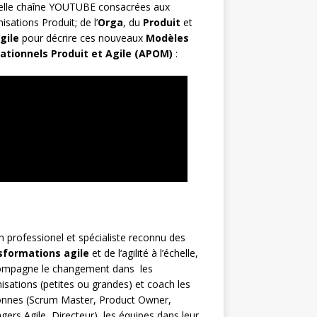
elle chaîne YOUTUBE consacrées aux
isations Produit; de l’
Orga
, du
Produit
et
gile
pour décrire ces nouveaux
Modèles
ationnels Produit et Agile (APOM)
:
h
professionel et spécialiste reconnu des
sformations agile
et de l
‘agilité à l’échelle
,
compagne le changement dans les
isations (petites ou grandes) et coach les
nnes (
Scrum Master
,
Product Owner
,
gers Agile
, Directeur), les équipes dans leur