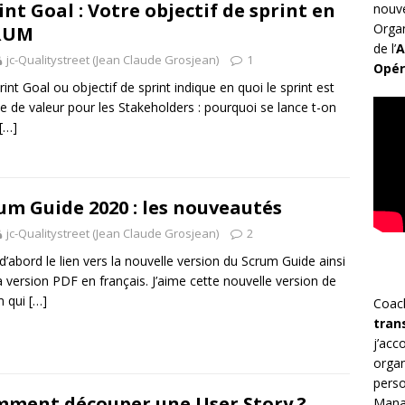
int Goal : Votre objectif de sprint en
nouv
Organ
RUM
de l’
A
jc-Qualitystreet (Jean Claude Grosjean)
1
Opér
rint Goal ou objectif de sprint indique en quoi le sprint est
e de valeur pour les Stakeholders : pourquoi se lance t-on
[…]
um Guide 2020 : les nouveautés
jc-Qualitystreet (Jean Claude Grosjean)
2
d’abord le lien vers la nouvelle version du Scrum Guide ainsi
a version PDF en français. J’aime cette nouvelle version de
m qui
[…]
Coac
tran
j’ac
organ
perso
ment découper une User Story ?
Mana