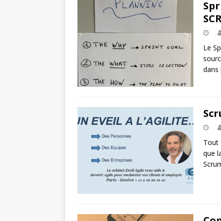
Spr
SC
Le Sp
sourc
dans
Scr
Tout 
que l
Scru
Com