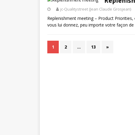
Replenis
jc-Qualitystreet (Jean Claude Grosjean)
Replenishment meeting – Product Priorities, 
vous lui donnez, peu importe votre façon d
1
2
…
13
»