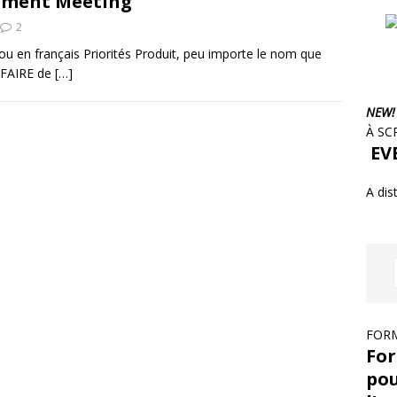
hment Meeting
2
ou en français Priorités Produit, peu importe le nom que
e FAIRE de
[…]
NEW!
À SC
EVE
A dis
FORM
For
pou