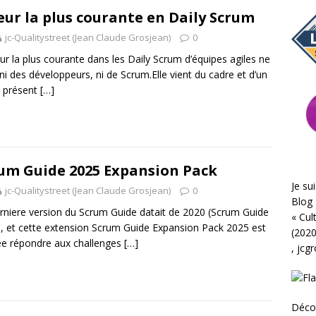
eur la plus courante en Daily Scrum
jc-Qualitystreet (Jean Claude Grosjean)
0
eur la plus courante dans les Daily Scrum d’équipes agiles ne
 ni des développeurs, ni de Scrum.Elle vient du cadre et d’un
 présent
[…]
um Guide 2025 Expansion Pack
Je sui
jc-Qualitystreet (Jean Claude Grosjean)
0
Blog 
rniere version du Scrum Guide datait de 2020 (Scrum Guide
«
Cul
, et cette extension Scrum Guide Expansion Pack 2025 est
(2020
e répondre aux challenges
[…]
,
jcg
Déco