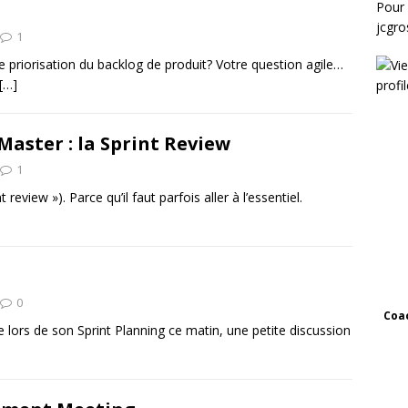
Pour 
jcgr
1
de priorisation du backlog de produit? Votre question agile…
[…]
aster : la Sprint Review
1
eview »). Parce qu’il faut parfois aller à l’essentiel.
0
Coac
 lors de son Sprint Planning ce matin, une petite discussion