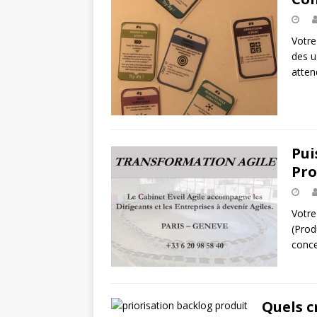
Votre
des u
atten
Pui
Pro
Votre
(Prod
conce
Quels c