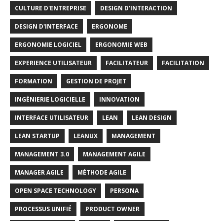
CULTURE D'ENTREPRISE
DESIGN D'INTERACTION
DESIGN D'INTERFACE
ERGONOME
ERGONOMIE LOGICIEL
ERGONOMIE WEB
EXPERIENCE UTILISATEUR
FACILITATEUR
FACILITATION
FORMATION
GESTION DE PROJET
INGÈNIERIE LOGICIELLE
INNOVATION
INTERFACE UTILISATEUR
LEAN
LEAN DESIGN
LEAN STARTUP
LEANUX
MANAGEMENT
MANAGEMENT 3.0
MANAGEMENT AGILE
MANAGER AGILE
MÉTHODE AGILE
OPEN SPACE TECHNOLOGY
PERSONA
PROCESSUS UNIFIÉ
PRODUCT OWNER