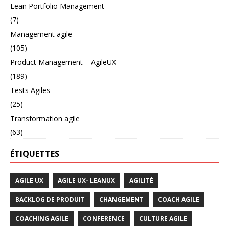
Lean Portfolio Management
(7)
Management agile
(105)
Product Management – AgileUX
(189)
Tests Agiles
(25)
Transformation agile
(63)
ÉTIQUETTES
AGILE UX
AGILE UX- LEANUX
AGILITÉ
BACKLOG DE PRODUIT
CHANGEMENT
COACH AGILE
COACHING AGILE
CONFERENCE
CULTURE AGILE