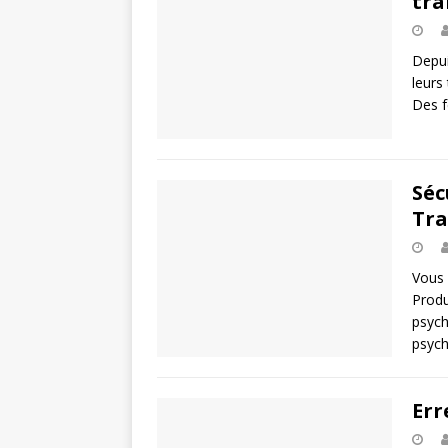
tra
Depui
leurs
Des f
Séc
Tr
Vous 
Produ
psych
psyc
Err