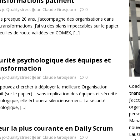
nsformations patinent
jc-Qualitystreet (Jean Claude Grosjean)
0
s presque 20 ans, j’accompagne des organisations dans
 transformations. J’ai vu des plans impeccables sur le papier.
euilles de route validées en COMEX,
[…]
urité psychologique des équipes et
ansformation
jc-Qualitystreet (Jean Claude Grosjean)
0
Coac
pouvez chercher à déployer la meilleure Organisation
tran
it (sur le papier)… sans implication des équipes et sécurité
j’ac
ologique, elle échouera silencieusement. La sécurité
organ
hologique,
[…]
perso
Mana
eur la plus courante en Daily Scrum
nouve
Lausa
jc-Qualitystreet (Jean Claude Grosjean)
0