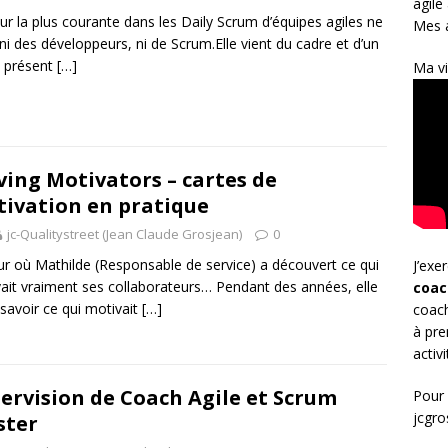
agile
eur la plus courante dans les Daily Scrum d’équipes agiles ne
Mes a
 ni des développeurs, ni de Scrum.Elle vient du cadre et d’un
 présent
[…]
Ma vi
ing Motivators – cartes de
ivation en pratique
jc-Qualitystreet (Jean Claude Grosjean)
0
ur où Mathilde (Responsable de service) a découvert ce qui
J’exe
ait vraiment ses collaborateurs… Pendant des années, elle
coac
 savoir ce qui motivait
[…]
coach
à pre
activ
ervision de Coach Agile et Scrum
Pour 
jcgr
ster