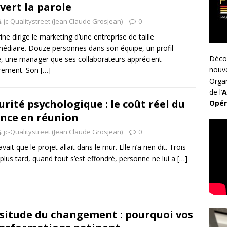
vert la parole
jc-Qualitystreet (Jean Claude Grosjean)
0
ine dirige le marketing d’une entreprise de taille
médiaire. Douze personnes dans son équipe, un profil
Déco
e, une manager que ses collaborateurs apprécient
nouv
èrement. Son
[…]
Organ
de l’
A
urité psychologique : le coût réel du
Opér
ence en réunion
jc-Qualitystreet (Jean Claude Grosjean)
0
avait que le projet allait dans le mur. Elle n’a rien dit. Trois
plus tard, quand tout s’est effondré, personne ne lui a
[…]
situde du changement : pourquoi vos