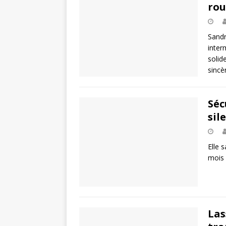
rou
Sandr
inter
solid
sinc
Séc
sil
Elle s
mois 
Las