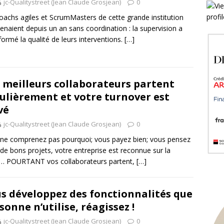
jc-Qualitystreet (Jean Claude Grosjean)
0
oachs agiles et ScrumMasters de cette grande institution
venaient depuis un an sans coordination : la supervision a
formé la qualité de leurs interventions.
[…]
 meilleurs collaborateurs partent
ulièrement et votre turnover est
vé
jc-Qualitystreet (Jean Claude Grosjean)
0
ne comprenez pas pourquoi; vous payez bien; vous pensez
 de bons projets, votre entreprise est reconnue sur la
… POURTANT vos collaborateurs partent,
[…]
s développez des fonctionnalités que
sonne n’utilise, réagissez !
jc-Qualitystreet (Jean Claude Grosjean)
0