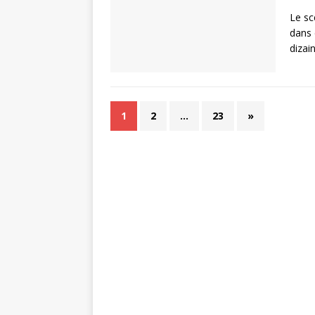
Le sc
dans 
dizai
1
2
…
23
»