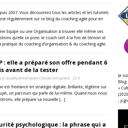
puis 2007. Vous découvrirez tous les articles et les tutoriels
enir régulièrement sur ce blog du coaching agile pour en
ne Equipe ou une Organisation à trouver elle même ses
ions qu’elle se pose. le coach sert à la fois de témoin et
 ma pratique du coaching d’organisation & du coaching agile.
 : elle a préparé son offre pendant 6
s avant de la tester
Je sui
jc-Qualitystreet (Jean Claude Grosjean)
0
Blog 
ne est freelance en stratégie digitale. Brillante, légitime sur
«
Cul
ujet, un parcours qui parle de lui-même. Quand nous nous
(2020
ntrons, elle prépare sa nouvelle
[…]
,
jcg
urité psychologique : la phrase qui a