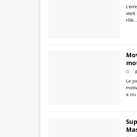
L’err
vient
rôle…
Mov
mot
Le jo
motiv
a cru
Sup
Ma