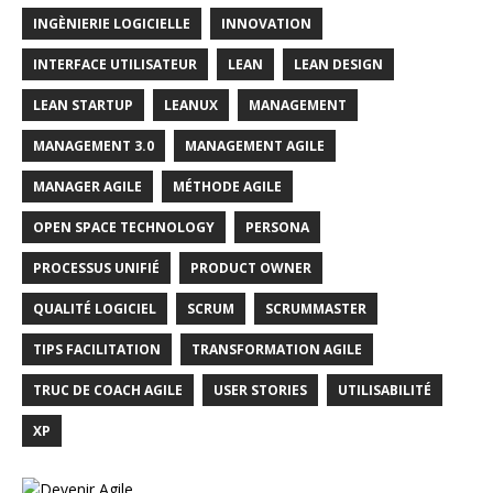
INGÈNIERIE LOGICIELLE
INNOVATION
INTERFACE UTILISATEUR
LEAN
LEAN DESIGN
LEAN STARTUP
LEANUX
MANAGEMENT
MANAGEMENT 3.0
MANAGEMENT AGILE
MANAGER AGILE
MÉTHODE AGILE
OPEN SPACE TECHNOLOGY
PERSONA
PROCESSUS UNIFIÉ
PRODUCT OWNER
QUALITÉ LOGICIEL
SCRUM
SCRUMMASTER
TIPS FACILITATION
TRANSFORMATION AGILE
TRUC DE COACH AGILE
USER STORIES
UTILISABILITÉ
XP