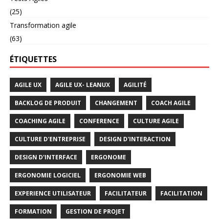
(25)
Transformation agile
(63)
ÉTIQUETTES
AGILE UX
AGILE UX- LEANUX
AGILITÉ
BACKLOG DE PRODUIT
CHANGEMENT
COACH AGILE
COACHING AGILE
CONFERENCE
CULTURE AGILE
CULTURE D'ENTREPRISE
DESIGN D'INTERACTION
DESIGN D'INTERFACE
ERGONOME
ERGONOMIE LOGICIEL
ERGONOMIE WEB
EXPERIENCE UTILISATEUR
FACILITATEUR
FACILITATION
FORMATION
GESTION DE PROJET