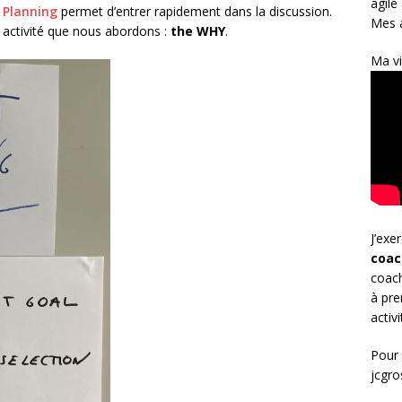
agile
t Planning
permet d’entrer rapidement dans la discussion.
Mes a
e activité que nous abordons :
the WHY
.
Ma vi
J’exe
coac
coach
à pre
activ
Pour 
jcgr