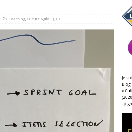
Coaching
,
Culture Agile
1
Je sui
Blog 
«
Cul
(2020
,
jcg