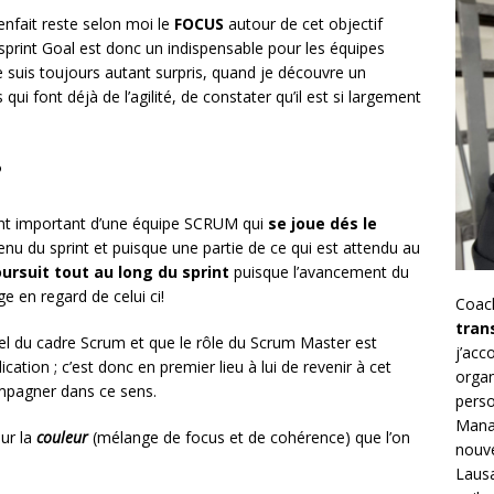
enfait reste selon moi le
FOCUS
autour de cet objectif
 sprint Goal est donc un indispensable pour les équipes
e suis toujours autant surpris, quand je découvre un
ui font déjà de l’agilité, de constater qu’il est si largement
?
ent important d’une équipe SCRUM qui
se joue dés le
enu du sprint et puisque une partie de ce qui est attendu au
ursuit tout au long du sprint
puisque l’avancement du
ge en regard de celui ci!
Coac
tran
iel du cadre Scrum et que le rôle du Scrum Master est
j’ac
ation ; c’est donc en premier lieu à lui de revenir à cet
organ
ompagner dans ce sens.
perso
Mana
sur la
couleur
(mélange de focus et de cohérence) que l’on
nouve
Lausa