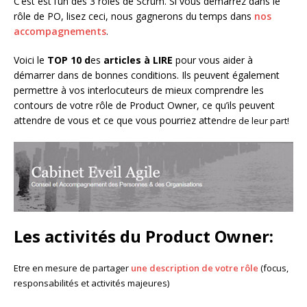
C’est est l’un des 3 rôles de Scrum. Si vous démarrez dans le
rôle de PO, lisez ceci, nous gagnerons du temps dans
nos
accompagnements
.
Voici le
TOP 10 d
es
articles à LIRE
pour vous aider à
démarrer dans de bonnes conditions. Ils peuvent également
permettre à vos interlocuteurs de mieux comprendre les
contours de votre rôle de Product Owner, ce qu’ils peuvent
attendre de vous et ce que vous pourriez atte
ndre de leur part!
Les activités du Product Owner:
Etre en mesure de partager
une description de votre rôle
(focus,
responsabilités et activités majeures)