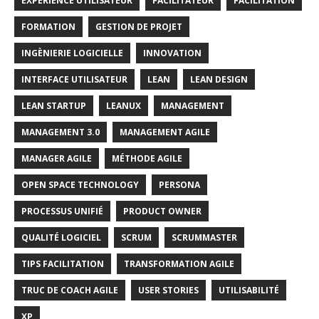
EXPERIENCE UTILISATEUR
FACILITATEUR
FACILITATION
FORMATION
GESTION DE PROJET
INGÈNIERIE LOGICIELLE
INNOVATION
INTERFACE UTILISATEUR
LEAN
LEAN DESIGN
LEAN STARTUP
LEANUX
MANAGEMENT
MANAGEMENT 3.0
MANAGEMENT AGILE
MANAGER AGILE
MÉTHODE AGILE
OPEN SPACE TECHNOLOGY
PERSONA
PROCESSUS UNIFIÉ
PRODUCT OWNER
QUALITÉ LOGICIEL
SCRUM
SCRUMMASTER
TIPS FACILITATION
TRANSFORMATION AGILE
TRUC DE COACH AGILE
USER STORIES
UTILISABILITÉ
XP