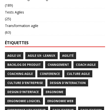
(189)
Tests Agiles
(25)
Transformation agile
(63)
ÉTIQUETTES
AGILE UX
AGILE UX- LEANUX
AGILITÉ
BACKLOG DE PRODUIT
CHANGEMENT
COACH AGILE
COACHING AGILE
CONFERENCE
CULTURE AGILE
CULTURE D'ENTREPRISE
DESIGN D'INTERACTION
DESIGN D'INTERFACE
ERGONOME
ERGONOMIE LOGICIEL
ERGONOMIE WEB