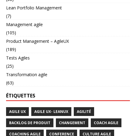
Lean Portfolio Management
(7)
Management agile
(105)
Product Management – AgileUX
(189)
Tests Agiles
(25)
Transformation agile
(63)
ÉTIQUETTES
AGILE UX
AGILE UX- LEANUX
AGILITÉ
BACKLOG DE PRODUIT
CHANGEMENT
COACH AGILE
COACHING AGILE
CONFERENCE
CULTURE AGILE