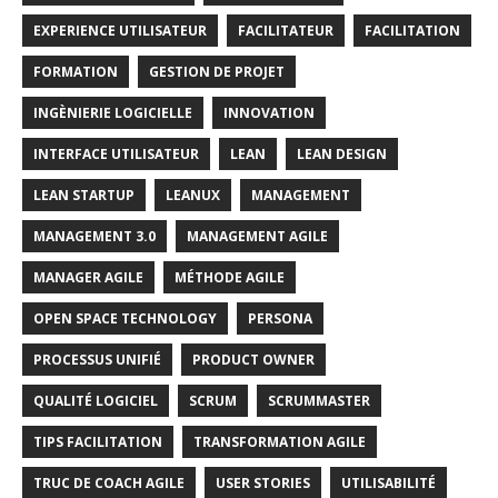
EXPERIENCE UTILISATEUR
FACILITATEUR
FACILITATION
FORMATION
GESTION DE PROJET
INGÈNIERIE LOGICIELLE
INNOVATION
INTERFACE UTILISATEUR
LEAN
LEAN DESIGN
LEAN STARTUP
LEANUX
MANAGEMENT
MANAGEMENT 3.0
MANAGEMENT AGILE
MANAGER AGILE
MÉTHODE AGILE
OPEN SPACE TECHNOLOGY
PERSONA
PROCESSUS UNIFIÉ
PRODUCT OWNER
QUALITÉ LOGICIEL
SCRUM
SCRUMMASTER
TIPS FACILITATION
TRANSFORMATION AGILE
TRUC DE COACH AGILE
USER STORIES
UTILISABILITÉ