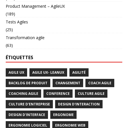
Product Management – AgileUX
(189)
Tests Agiles
(25)
Transformation agile
(63)
ÉTIQUETTES
AGILE UX
AGILE UX- LEANUX
AGILITÉ
BACKLOG DE PRODUIT
CHANGEMENT
COACH AGILE
COACHING AGILE
CONFERENCE
CULTURE AGILE
CULTURE D'ENTREPRISE
DESIGN D'INTERACTION
DESIGN D'INTERFACE
ERGONOME
ERGONOMIE LOGICIEL
ERGONOMIE WEB