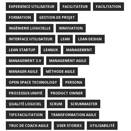
EXPERIENCE UTILISATEUR
FACILITATEUR
FACILITATION
FORMATION
GESTION DE PROJET
INGÈNIERIE LOGICIELLE
INNOVATION
INTERFACE UTILISATEUR
LEAN
LEAN DESIGN
LEAN STARTUP
LEANUX
MANAGEMENT
MANAGEMENT 3.0
MANAGEMENT AGILE
MANAGER AGILE
MÉTHODE AGILE
OPEN SPACE TECHNOLOGY
PERSONA
PROCESSUS UNIFIÉ
PRODUCT OWNER
QUALITÉ LOGICIEL
SCRUM
SCRUMMASTER
TIPS FACILITATION
TRANSFORMATION AGILE
TRUC DE COACH AGILE
USER STORIES
UTILISABILITÉ