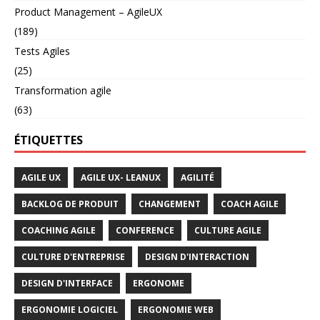
Product Management – AgileUX
(189)
Tests Agiles
(25)
Transformation agile
(63)
ÉTIQUETTES
AGILE UX
AGILE UX- LEANUX
AGILITÉ
BACKLOG DE PRODUIT
CHANGEMENT
COACH AGILE
COACHING AGILE
CONFERENCE
CULTURE AGILE
CULTURE D'ENTREPRISE
DESIGN D'INTERACTION
DESIGN D'INTERFACE
ERGONOME
ERGONOMIE LOGICIEL
ERGONOMIE WEB