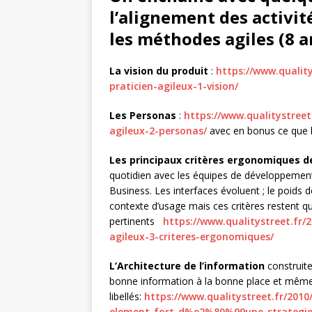
l’alignement des activit
les méthodes agiles (8 ar
La vision du produit
:
https://www.quality
praticien-agileux-1-vision/
Les Personas
:
https://www.qualitystreet
agileux-2-personas/
avec en bonus ce que 
Les principaux critères ergonomiques de
quotidien avec les équipes de développement e
Business. Les interfaces évoluent ; le poids de
contexte d’usage mais ces critères restent q
pertinents
https://www.qualitystreet.fr/
agileux-3-criteres-ergonomiques/
L’Architecture de l’information
construite
bonne information à la bonne place et même l
libellés:
https://www.qualitystreet.fr/201
element-fort-d%e2%80%99une-strategie