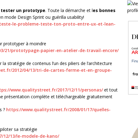
e
tester un prototype
. Toute la démarche et l
es bonnes
 en mode Design Sprint ou guérilla usability!
/teste-le-probleme-teste-ton-proto-entre-ux-et-lean-
r prototyper à moindre
03/21/prototypage-papier-en-atelier-de-travail-encore/
r la stratégie de contenus l’un des piliers de l’architecture
eet.fr/2012/04/13/tri-de-cartes-ferme-et-en-groupe-
tps://www.qualitystreet.fr/2017/12/11/personas/
et tout
une présentation complète et téléchargeable gratuitement
as ?
https://www.qualitystreet.fr/2008/01/17/quelles-
piloter sa stratégie
07/12/13/le-modele-de-kano/