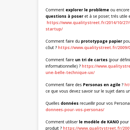
Comment
explorer le problème
ou encor
questions à poser
et à se poser; trés utile
https://www.qualitystreet.fr/2014/10/27
startup/
Comment faire du
prototypage papier
pou
côut ?
https://www.qualitystreet.fr/2009/
Comment faire
un tri de cartes
(pour défini
informationnelle) ?
https://www.qualitystr
une-belle-technique-ux/
Comment faire des
Personas en agile
?
ht
ce que vous devez savoir sur le sujet dans 
Quelles
données
recueillir pour vos Person
donnees-pour-vos-personas/
Comment utiliser
le modèle de KANO
pour 
produit ?
https://www.qualitystreet.fr/20