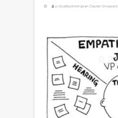
jc-Qualitystreet (Jean Claude Grosjean)