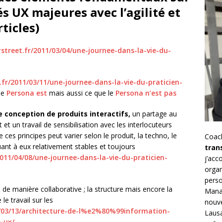
és UX majeures avec l’agilité et
ticles)
street.fr/2011/03/04/une-journee-dans-la-vie-du-
.fr/2011/03/11/une-journee-dans-la-vie-du-praticien-
le
Persona est
mais aussi ce que le
Persona n’est pas
 conception de produits interactifs,
un partage au
t un travail de sensibilisation avec les interlocuteurs
 ces principes peut varier selon le produit, la techno, le
Coac
uant à eux relativement stables et toujours
tran
2011/04/08/une-journee-dans-la-vie-du-praticien-
j’ac
organ
perso
 de manière collaborative ; la structure mais encore la
Mana
e travail sur les
nouve
0/03/13/architecture-de-l%e2%80%99information-
Lausa
-ux/