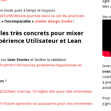
agile
Mes a
, en mode juste à temps et toujours
/2012/05/30/une-journee-dans-la-vie-du-praticien-
Ma vi
 « l’incomparable »
atelier design Studio
!
cles très concrets pour mixer
xpérience Utilisateur et Lean
 vos
User Stories
et faciliter la validation
fr/2014/11/07/stories-problemes-hypotheses-et-
J’exe
coac
coach
urs
?
à pre
activ
10/22/lean-startup-12-regles-dor-pour-des-interviews-
Pour 
11/15/une-question-ux-puissante-pour-vos-interviews-
jcgr