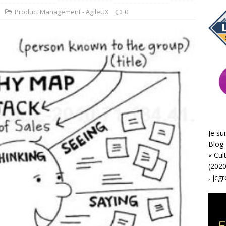
Product Management - AgileUX
0
Je sui
Blog 
«
Cul
(2020
,
jcg