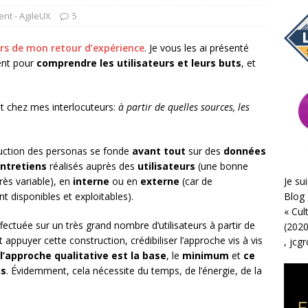
nt - AgileUX
5
rs de mon retour d’expérience
. Je vous les ai présenté
nt pour
comprendre les utilisateurs et leurs buts
, et
nt chez mes interlocuteurs:
à partir de quelles sources, les
ruction des personas se fonde
avant tout
sur des
données
entretiens
réalisés auprès des
utilisateurs
(une bonne
ès variable), en
interne
ou en
externe
(car de
Je sui
 disponibles et exploitables).
Blog 
«
Cul
ectuée sur un très grand nombre d’utilisateurs à partir de
(2020
 appuyer cette construction, crédibiliser l’approche vis à vis
,
jcg
l’approche qualitative est la base
, le
minimum
et
ce
ns
. Évidemment, cela nécessite du temps, de l’énergie, de la