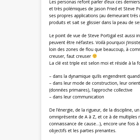
Les personas refont parler d’eux ces dernie
et très polémiques de Jason Fried et Steve Por
ses propres applications (au demeurant trés ré
produits et sait se glissier dans la peau de s
Le point de vue de Steve Portigal est aussi i
peuvent être néfastes. Voilà pourquoi j’insis
loin des zones de flou que beaucoup, à comm
creuser, faut creuser
La clé est triple est selon moi et réside à la fo
– dans la dynamique qu’ils engendrent quand
– dans leur mode de construction, leur orient
(données primaires), l’approche collective
– dans leur communication
De l’énergie, de la rigueur, de la discipline, 
omniprésente de A à Z, et ce à de multiples niv
connaissance de cause…), encore une fois à d
objectifs et les parties prenantes.