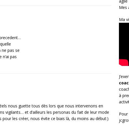
agile
Mes a
Ma vi
en precedent…
aquelle
a ne pas se
e n’ai pas
J’exe
coac
coach
à pre
activ
 réels nous guette tous dès lors que nous intervenons en
 vigilants… et d’ailleurs les personas du fait de leur mode
Pour 
s pour les créer, nous évite ce biais là, du moins au début:)
jcgr