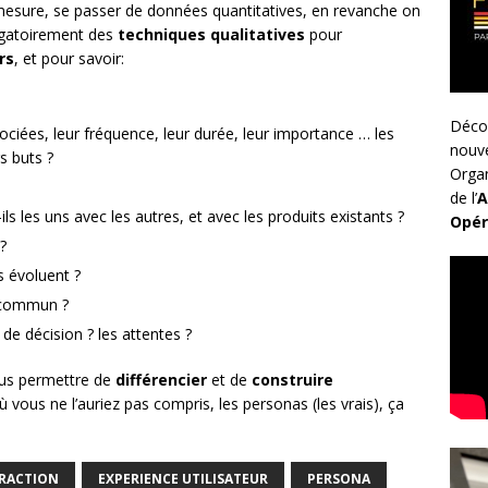
mesure, se passer de données quantitatives, en revanche on
ligatoirement des
techniques qualitatives
pour
rs
, et pour savoir:
Déco
sociées, leur fréquence, leur durée, leur importance … les
nouv
s buts ?
Organ
de l’
A
ls les uns avec les autres, et avec les produits existants ?
Opér
?
s évoluent ?
n commun ?
 de décision ? les attentes ?
us permettre de
différencier
et de
construire
ù vous ne l’auriez pas compris, les personas (les vrais), ça
ERACTION
EXPERIENCE UTILISATEUR
PERSONA