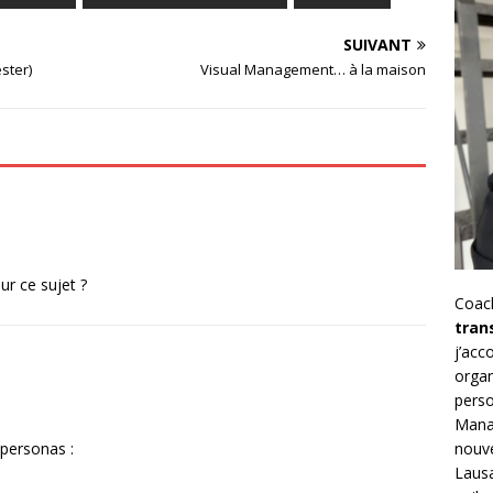
SUIVANT
ster)
Visual Management… à la maison
ur ce sujet ?
Coac
tran
j’ac
organ
perso
Mana
 personas :
nouve
Lausa