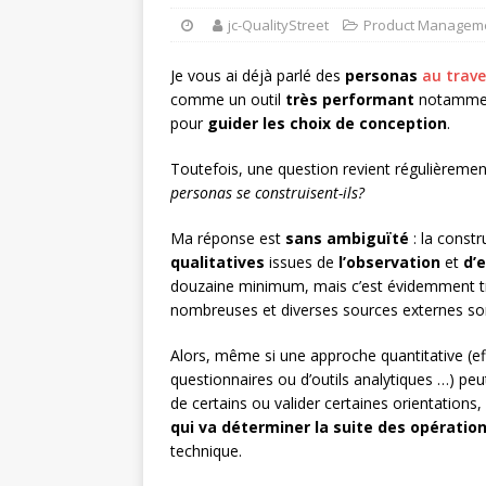
jc-QualityStreet
Product Manageme
Je vous ai déjà parlé des
personas
au trave
comme un outil
très performant
notamme
pour
guider les choix de conception
.
Toutefois, une question revient régulièreme
personas se construisent-ils?
Ma réponse est
sans ambiguïté
: la const
qualitatives
issues de
l’observation
et
d’
douzaine minimum, mais c’est évidemment tr
nombreuses et diverses sources externes sont
Alors, même si une approche quantitative (eff
questionnaires ou d’outils analytiques …) peut
de certains ou valider certaines orientations,
qui va déterminer la suite des opératio
technique.