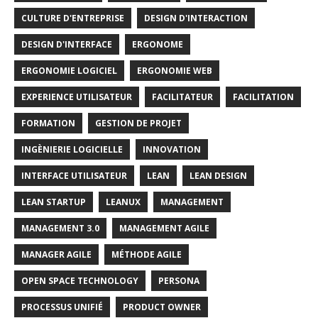
CULTURE D'ENTREPRISE
DESIGN D'INTERACTION
DESIGN D'INTERFACE
ERGONOME
ERGONOMIE LOGICIEL
ERGONOMIE WEB
EXPERIENCE UTILISATEUR
FACILITATEUR
FACILITATION
FORMATION
GESTION DE PROJET
INGÈNIERIE LOGICIELLE
INNOVATION
INTERFACE UTILISATEUR
LEAN
LEAN DESIGN
LEAN STARTUP
LEANUX
MANAGEMENT
MANAGEMENT 3.0
MANAGEMENT AGILE
MANAGER AGILE
MÉTHODE AGILE
OPEN SPACE TECHNOLOGY
PERSONA
PROCESSUS UNIFIÉ
PRODUCT OWNER