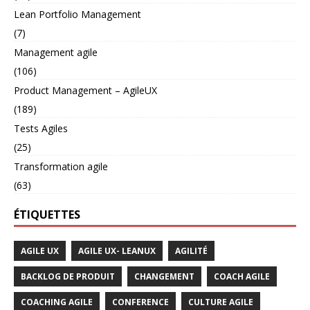
Lean Portfolio Management
(7)
Management agile
(106)
Product Management – AgileUX
(189)
Tests Agiles
(25)
Transformation agile
(63)
ÉTIQUETTES
AGILE UX
AGILE UX- LEANUX
AGILITÉ
BACKLOG DE PRODUIT
CHANGEMENT
COACH AGILE
COACHING AGILE
CONFERENCE
CULTURE AGILE