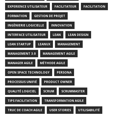
EXPERIENCE UTILISATEUR
FACILITATEUR
FACILITATION
FORMATION
GESTION DE PROJET
INGÈNIERIE LOGICIELLE
INNOVATION
INTERFACE UTILISATEUR
LEAN
LEAN DESIGN
LEAN STARTUP
LEANUX
MANAGEMENT
MANAGEMENT 3.0
MANAGEMENT AGILE
MANAGER AGILE
MÉTHODE AGILE
OPEN SPACE TECHNOLOGY
PERSONA
PROCESSUS UNIFIÉ
PRODUCT OWNER
QUALITÉ LOGICIEL
SCRUM
SCRUMMASTER
TIPS FACILITATION
TRANSFORMATION AGILE
TRUC DE COACH AGILE
USER STORIES
UTILISABILITÉ