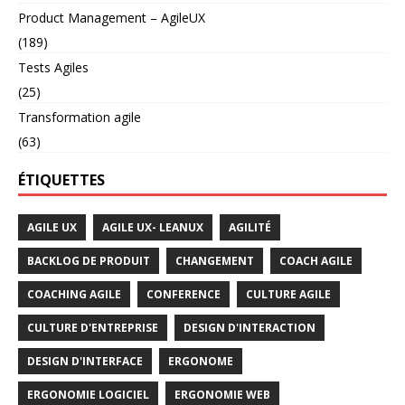
Product Management – AgileUX
(189)
Tests Agiles
(25)
Transformation agile
(63)
ÉTIQUETTES
AGILE UX
AGILE UX- LEANUX
AGILITÉ
BACKLOG DE PRODUIT
CHANGEMENT
COACH AGILE
COACHING AGILE
CONFERENCE
CULTURE AGILE
CULTURE D'ENTREPRISE
DESIGN D'INTERACTION
DESIGN D'INTERFACE
ERGONOME
ERGONOMIE LOGICIEL
ERGONOMIE WEB