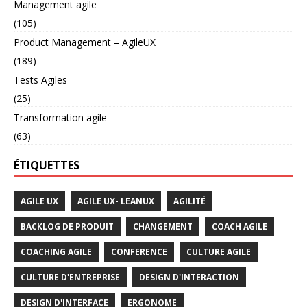
Management agile
(105)
Product Management – AgileUX
(189)
Tests Agiles
(25)
Transformation agile
(63)
ÉTIQUETTES
AGILE UX
AGILE UX- LEANUX
AGILITÉ
BACKLOG DE PRODUIT
CHANGEMENT
COACH AGILE
COACHING AGILE
CONFERENCE
CULTURE AGILE
CULTURE D'ENTREPRISE
DESIGN D'INTERACTION
DESIGN D'INTERFACE
ERGONOME