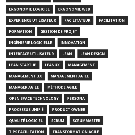
ERGONOMIE LOGICIEL
ERGONOMIE WEB
EXPERIENCE UTILISATEUR
FACILITATEUR
FACILITATION
FORMATION
GESTION DE PROJET
INGÈNIERIE LOGICIELLE
INNOVATION
INTERFACE UTILISATEUR
LEAN
LEAN DESIGN
LEAN STARTUP
LEANUX
MANAGEMENT
MANAGEMENT 3.0
MANAGEMENT AGILE
MANAGER AGILE
MÉTHODE AGILE
OPEN SPACE TECHNOLOGY
PERSONA
PROCESSUS UNIFIÉ
PRODUCT OWNER
QUALITÉ LOGICIEL
SCRUM
SCRUMMASTER
TIPS FACILITATION
TRANSFORMATION AGILE