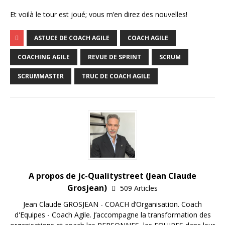
Et voilà le tour est joué; vous m’en direz des nouvelles!
ASTUCE DE COACH AGILE
COACH AGILE
COACHING AGILE
REVUE DE SPRINT
SCRUM
SCRUMMASTER
TRUC DE COACH AGILE
A propos de jc-Qualitystreet (Jean Claude
Grosjean)
509 Articles
Jean Claude GROSJEAN - COACH d’Organisation. Coach
d'Equipes - Coach Agile. J’accompagne la transformation des