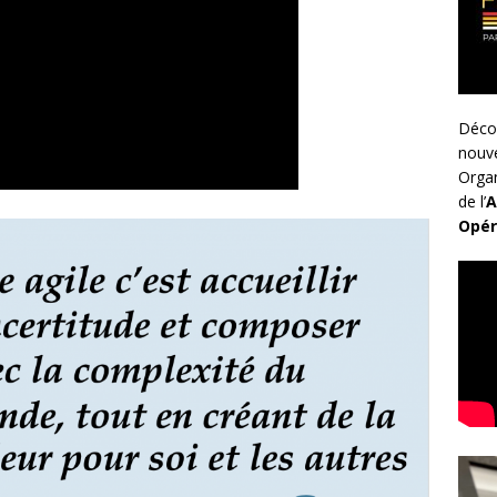
Déco
nouv
Organ
de l’
A
Opér