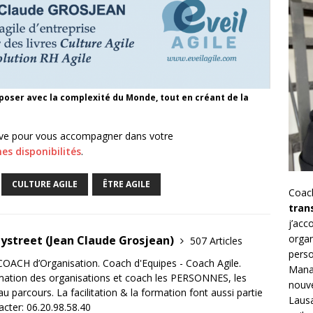
omposer avec la complexité du Monde, tout en créant de la
ève pour vous accompagner dans votre
es disponibilités
.
CULTURE AGILE
ÊTRE AGILE
Coac
tran
j’ac
organ
tystreet (Jean Claude Grosjean)
507 Articles
perso
OACH d’Organisation. Coach d'Equipes - Coach Agile.
Mana
mation des organisations et coach les PERSONNES, les
nouve
 parcours. La facilitation & la formation font aussi partie
Lausa
acter: 06.20.98.58.40