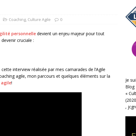
Coaching
,
Culture Agile
0
ilité personnelle
devient un enjeu majeur pour tout
 devenir cruciale :
cette interview réalisée par mes camarades de l’Agile
coaching agile, mon parcours et quelques éléments sur la
Je sui
 agile
!
Blog 
«
Cul
(2020
,
jcg