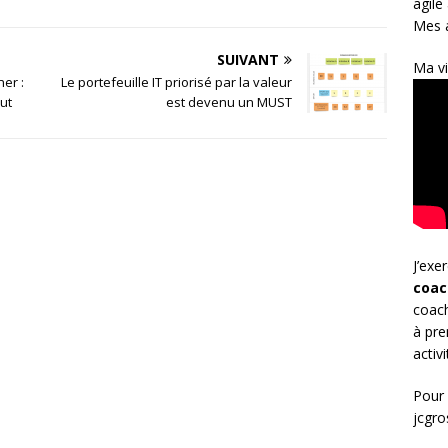
agile
Mes a
SUIVANT
Ma vi
er :
Le portefeuille IT priorisé par la valeur
ut
est devenu un MUST
J’exe
coac
coach
à pre
activ
Pour 
jcgr