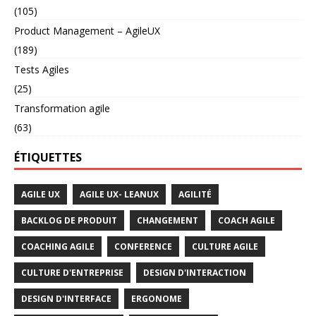
(105)
Product Management – AgileUX
(189)
Tests Agiles
(25)
Transformation agile
(63)
ÉTIQUETTES
AGILE UX
AGILE UX- LEANUX
AGILITÉ
BACKLOG DE PRODUIT
CHANGEMENT
COACH AGILE
COACHING AGILE
CONFERENCE
CULTURE AGILE
CULTURE D'ENTREPRISE
DESIGN D'INTERACTION
DESIGN D'INTERFACE
ERGONOME