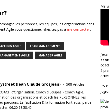
Ma vi
er?
compagne les personnes, les équipes, les organisations dans
ent Agile vous questionne, n’hésitez pas à
me contacter
,
ACHING AGILE
LEAN MANAGEMENT
J’exe
MANAGEMENT AGILE
MANAGER AGILE
coac
coach
à pre
activ
tystreet (Jean Claude Grosjean)
508 Articles
Pour 
jcgr
OACH d’Organisation. Coach d'Equipes - Coach Agile.
mation des organisations et coach les PERSONNES, les
 parcours. La facilitation & la formation font aussi partie
acter: 06.20.98.58.40