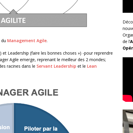
Déco
nouv
Organ
r du
Management Agile
.
de l’
A
Opér
) et Leadership (faire les bonnes choses ») -pour reprendre
anager Agile emerge, reprenant le meilleur des 2 mondes;
des racines dans le
Servant Leadership
et le
Lean