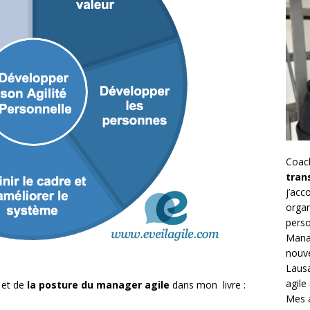
Coac
tran
j’ac
organ
perso
Mana
nouve
Lausa
agile
et de
la posture du manager agile
dans mon livre :
Mes a