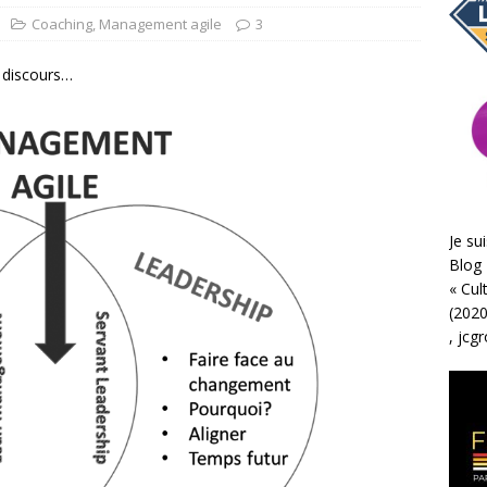
Coaching
,
Management agile
3
 discours…
Je sui
Blog 
«
Cul
(2020
,
jcg