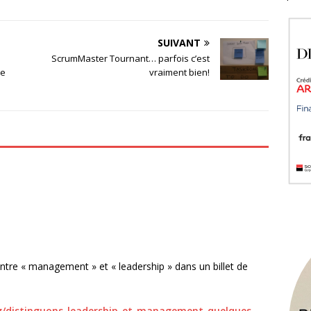
SUIVANT
ScrumMaster Tournant… parfois c’est
de
vraiment bien!
 entre « management » et « leadership » dans un billet de
/distinguons-leadership-et-management-quelques-