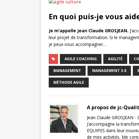
En quoi puis-je vous aid
Je m’appelle Jean Claude GROSJEAN.
J’ac
leur projet de transformation. Si le managem
je peux vous accompagner…
AGILE COACHING
AGILITÉ
CO
MANAGEMENT
MANAGEMENT 3.0
MÉTHODE AGILE
A propos de jc-Quali
Jean Claude GROSJEAN - C
J’accompagne la transfor
EQUIPES dans leur nouveau
de mes activités. Me cont