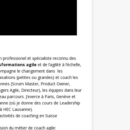
h
professionel et spécialiste reconnu des
sformations agile
et de l
‘agilité à l’échelle
,
compagne le changement dans les
isations (petites ou grandes) et coach les
nnes (
Scrum Master
,
Product Owner
,
gers Agile
, Directeur), les équipes dans leur
au parcours. J’exerce à Paris, Genève et
nne (où je donne des cours de Leadership
 à HEC Lausanne).
ctivités de coaching en Suisse
sion du métier de coach agile: