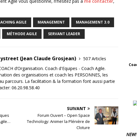
ent Agile vous questionne, n’hésitez pas à
me contacter
,
ACHING AGILE
MANAGEMENT
MANAGEMENT 3.0
MÉTHODE AGILE
SERVANT LEADER
tystreet (Jean Claude Grosjean)
507 Articles
Coac
OACH d’Organisation. Coach d'Equipes - Coach Agile.
mation des organisations et coach les PERSONNES, les
 parcours. La facilitation & la formation font aussi partie
acter: 06.20.98.58.40
SUIVANT
iques
Forum Ouvert – Open Space
Agile…
Technology: Animer la Plénière de
Cloture
NEW!