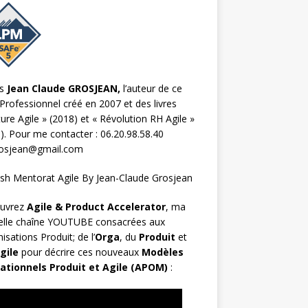
s
Jean Claude GROSJEAN,
l’auteur de ce
Professionnel créé en 2007 et des livres
ture Agile
» (2018) et «
Révolution RH Agile
»
). Pour me contacter : 06.20.98.58.40
rosjean@gmail.com
uvrez
Agile & Product Accelerator
, ma
elle chaîne YOUTUBE consacrées aux
isations Produit; de l’
Orga
, du
Produit
et
gile
pour décrire ces nouveaux
Modèles
ationnels Produit et Agile (APOM)
: