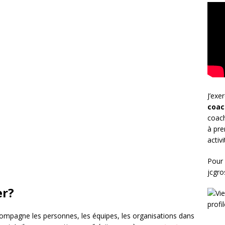
J’exe
coac
coach
à pre
activ
Pour 
jcgr
er?
compagne les personnes, les équipes, les organisations dans