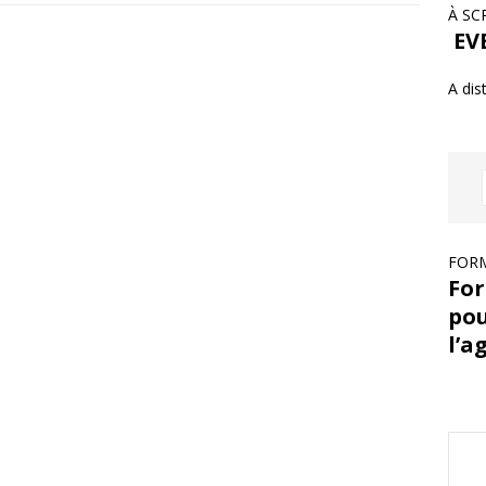
À SC
EVE
A dis
FORM
For
pou
l’a