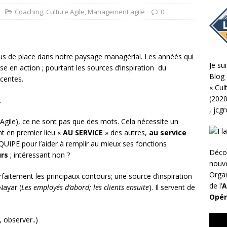
Coaching
,
Culture Agile
,
Management agile
0
us de place dans notre paysage managérial. Les annéés qui
Je sui
se en action ; pourtant les sources d’inspiration du
Blog 
centes.
«
Cul
(2020
…
,
jcg
Agile), ce ne sont pas que des mots. Cela nécessite un
t en premier lieu «
AU SERVICE
» des autres,
au service
QUIPE pour l’aider à remplir au mieux ses fonctions
Déco
urs
; intéressant non ?
nouv
Organ
rfaitement les principaux contours; une source d’inspiration
de l’
A
Nayar (
Les employés d’abord; les clients ensuite
). Il servent de
Opér
 observer..)