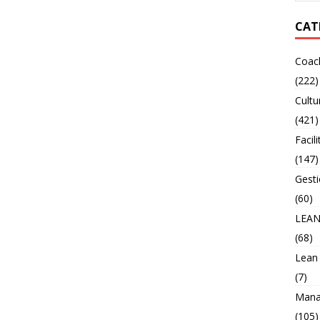
CAT
Coac
(222)
Cultu
(421)
Facili
(147)
Gesti
(60)
LEA
(68)
Lean
(7)
Mana
(105)