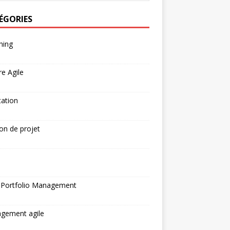
ÉGORIES
hing
re Agile
tation
on de projet
N
 Portfolio Management
gement agile