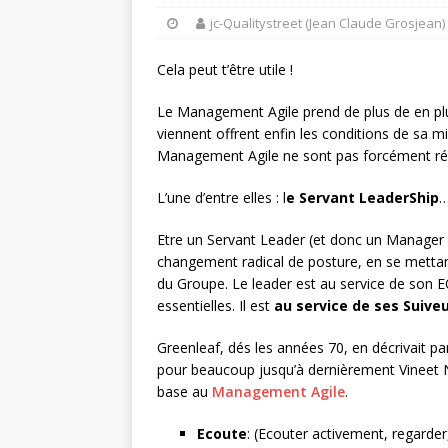
jc-Qualitystreet (Jean Claude Grosjean)
Cela peut t’être utile !
Le Management Agile prend de plus de en pl
viennent offrent enfin les conditions de sa mi
Management Agile ne sont pas forcément ré
L’une d’entre elles : l
e Servant LeaderShip
Etre un Servant Leader (et donc un Manager 
changement radical de posture, en se mettan
du Groupe. Le leader est au service de son E
essentielles. Il est
au service de ses Suive
Greenleaf, dés les années 70, en décrivait pa
pour beaucoup jusqu’à dernièrement Vineet 
base au
Management Agile
.
Ecoute
: (Ecouter activement, regarder,