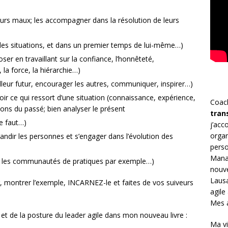
leurs maux; les accompagner dans la résolution de leurs
des situations, et dans un premier temps de lui-même…)
er en travaillant sur la confiance, l’honnêteté,
 la force, la hiérarchie…)
leur futur, encourager les autres, communiquer, inspirer…)
oir ce qui ressort d’une situation (connaissance, expérience,
Coac
çons du passé; bien analyser le présent
tran
le faut…)
j’ac
organ
randir les personnes et s’engager dans l’évolution des
perso
Mana
er les communautés de pratiques par exemple…)
nouve
Lausa
r, montrer l’exemple, INCARNEZ-le et faites de vos suiveurs
agile
Mes a
et de la posture du leader agile dans mon nouveau livre :
Ma vi