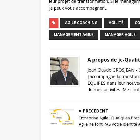
leur projet de transformation. Si le managem
je peux vous accompagner…
AGILE COACHING
AGILITÉ
CO
MANAGEMENT AGILE
MANAGER AGILE
A propos de jc-Quali
Jean Claude GROSJEAN - C
J’accompagne la transfor
EQUIPES dans leur nouveau
de mes activités. Me cont
PRÉCÉDENT
Entreprise Agile : Quelques Prat
Agile ne font PAS votre Identité 