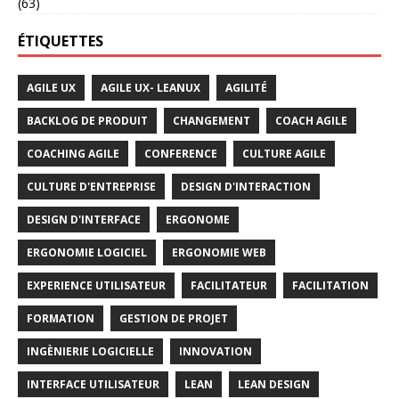
(63)
ÉTIQUETTES
AGILE UX
AGILE UX- LEANUX
AGILITÉ
BACKLOG DE PRODUIT
CHANGEMENT
COACH AGILE
COACHING AGILE
CONFERENCE
CULTURE AGILE
CULTURE D'ENTREPRISE
DESIGN D'INTERACTION
DESIGN D'INTERFACE
ERGONOME
ERGONOMIE LOGICIEL
ERGONOMIE WEB
EXPERIENCE UTILISATEUR
FACILITATEUR
FACILITATION
FORMATION
GESTION DE PROJET
INGÈNIERIE LOGICIELLE
INNOVATION
INTERFACE UTILISATEUR
LEAN
LEAN DESIGN