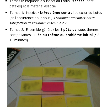
Temps 0: Préparez le support du Lotus,
9 cases
(dont 8
pétales) et le matériel associé
Temps 1: Inscrivez le
Problème central
au cœur du Lotus
(en l’occurrence pour nous , «
comment améliorer notre
satisfaction de travailler ensemble ? »
)
Temps 2: Ensemble générez les
8 pétales
(sous-themes,
composantes…)
liés au thème ou problème initial
(5 à
10 minutes)