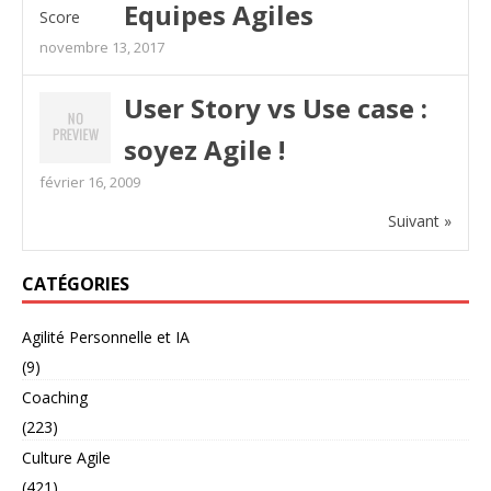
Equipes Agiles
novembre 13, 2017
User Story vs Use case :
soyez Agile !
février 16, 2009
Suivant »
CATÉGORIES
Agilité Personnelle et IA
(9)
Coaching
(223)
Culture Agile
(421)