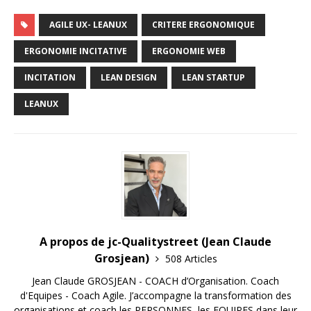
AGILE UX- LEANUX
CRITERE ERGONOMIQUE
ERGONOMIE INCITATIVE
ERGONOMIE WEB
INCITATION
LEAN DESIGN
LEAN STARTUP
LEANUX
A propos de jc-Qualitystreet (Jean Claude
Grosjean)
508 Articles
Jean Claude GROSJEAN - COACH d’Organisation. Coach
d'Equipes - Coach Agile. J’accompagne la transformation des
organisations et coach les PERSONNES, les EQUIPES dans leur