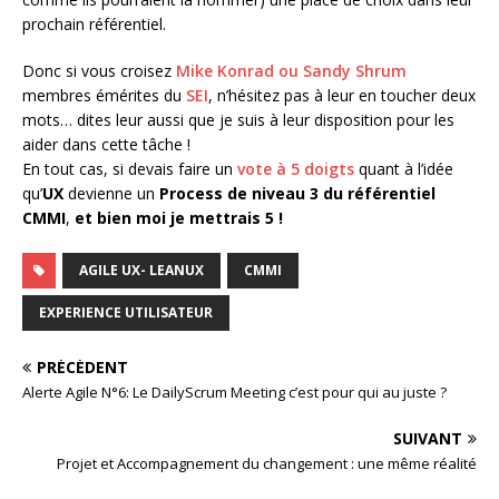
prochain référentiel.
Donc si vous croisez
Mike Konrad ou Sandy Shrum
membres émérites du
SEI
, n’hésitez pas à leur en toucher deux
mots… dites leur aussi que je suis à leur disposition pour les
aider dans cette tâche !
En tout cas, si devais faire un
vote à 5 doigts
quant à l’idée
qu’
UX
devienne un
Process de niveau 3 du référentiel
CMMI
,
et bien moi je mettrais 5 !
AGILE UX- LEANUX
CMMI
EXPERIENCE UTILISATEUR
PRÉCÉDENT
Alerte Agile N°6: Le DailyScrum Meeting c’est pour qui au juste ?
SUIVANT
Projet et Accompagnement du changement : une même réalité