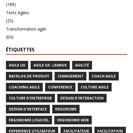
(189)
Tests Agiles
(25)
Transformation agile
(63)
ÉTIQUETTES
AGILE UX
AGILE UX- LEANUX
AGILITÉ
BACKLOG DE PRODUIT
CHANGEMENT
COACH AGILE
COACHING AGILE
CONFERENCE
CULTURE AGILE
CULTURE D'ENTREPRISE
DESIGN D'INTERACTION
DESIGN D'INTERFACE
ERGONOME
ERGONOMIE LOGICIEL
ERGONOMIE WEB
EXPERIENCE UTILISATEUR
FACILITATEUR
FACILITATION