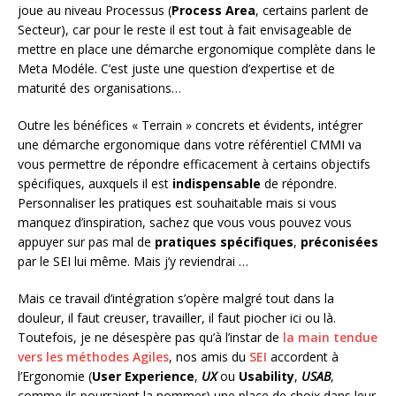
joue au niveau Processus (
Process Area
, certains parlent de
Secteur), car pour le reste il est tout à fait envisageable de
mettre en place une démarche ergonomique complète dans le
Meta Modéle. C’est juste une question d’expertise et de
maturité des organisations…
Outre les bénéfices « Terrain » concrets et évidents, intégrer
une démarche ergonomique dans votre référentiel CMMI va
vous permettre de répondre efficacement à certains objectifs
spécifiques, auxquels il est
indispensable
de répondre.
Personnaliser les pratiques est souhaitable mais si vous
manquez d’inspiration, sachez que vous vous pouvez vous
appuyer sur pas mal de
pratiques spécifiques
,
préconisées
par le SEI lui même. Mais j’y reviendrai …
Mais ce travail d’intégration s’opère malgré tout dans la
douleur, il faut creuser, travailler, il faut piocher ici ou là.
Toutefois, je ne désespère pas qu’à l’instar de
la main tendue
vers les méthodes Agiles
, nos amis du
SEI
accordent à
l’Ergonomie (
User Experience
,
UX
ou
Usability
,
USAB
,
comme ils pourraient la nommer) une place de choix dans leur