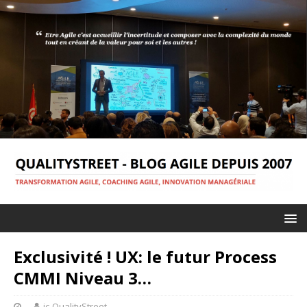
Exclusivité ! UX: le futur Process
CMMI Niveau 3…
jc-QualityStreet