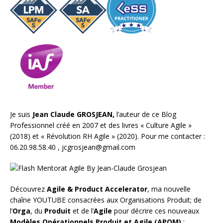
Je suis
Jean Claude GROSJEAN,
l’auteur de ce Blog
Professionnel créé en 2007 et des livres «
Culture Agile
»
(2018) et «
Révolution RH Agile
» (2020). Pour me contacter :
06.20.98.58.40 ,
jcgrosjean@gmail.com
Découvrez
Agile & Product Accelerator
, ma nouvelle
chaîne YOUTUBE consacrées aux Organisations Produit; de
l’
Orga
, du
Produit
et de l’
Agile
pour décrire ces nouveaux
Modèles Opérationnels Produit et Agile (APOM)
: