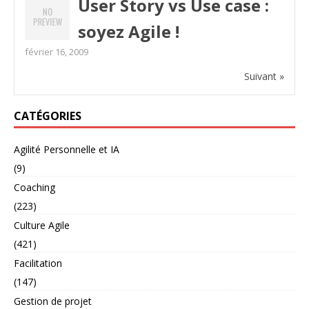
User Story vs Use case :
soyez Agile !
février 16, 2009
Suivant »
CATÉGORIES
Agilité Personnelle et IA
(9)
Coaching
(223)
Culture Agile
(421)
Facilitation
(147)
Gestion de projet