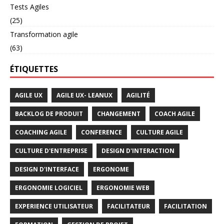
Tests Agiles
(25)
Transformation agile
(63)
ÉTIQUETTES
AGILE UX
AGILE UX- LEANUX
AGILITÉ
BACKLOG DE PRODUIT
CHANGEMENT
COACH AGILE
COACHING AGILE
CONFERENCE
CULTURE AGILE
CULTURE D'ENTREPRISE
DESIGN D'INTERACTION
DESIGN D'INTERFACE
ERGONOME
ERGONOMIE LOGICIEL
ERGONOMIE WEB
EXPERIENCE UTILISATEUR
FACILITATEUR
FACILITATION