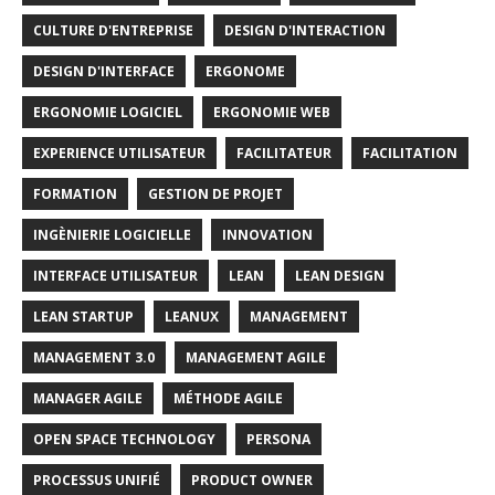
CULTURE D'ENTREPRISE
DESIGN D'INTERACTION
DESIGN D'INTERFACE
ERGONOME
ERGONOMIE LOGICIEL
ERGONOMIE WEB
EXPERIENCE UTILISATEUR
FACILITATEUR
FACILITATION
FORMATION
GESTION DE PROJET
INGÈNIERIE LOGICIELLE
INNOVATION
INTERFACE UTILISATEUR
LEAN
LEAN DESIGN
LEAN STARTUP
LEANUX
MANAGEMENT
MANAGEMENT 3.0
MANAGEMENT AGILE
MANAGER AGILE
MÉTHODE AGILE
OPEN SPACE TECHNOLOGY
PERSONA
PROCESSUS UNIFIÉ
PRODUCT OWNER