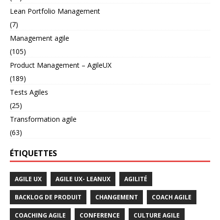
Lean Portfolio Management
(7)
Management agile
(105)
Product Management – AgileUX
(189)
Tests Agiles
(25)
Transformation agile
(63)
ÉTIQUETTES
AGILE UX
AGILE UX- LEANUX
AGILITÉ
BACKLOG DE PRODUIT
CHANGEMENT
COACH AGILE
COACHING AGILE
CONFERENCE
CULTURE AGILE