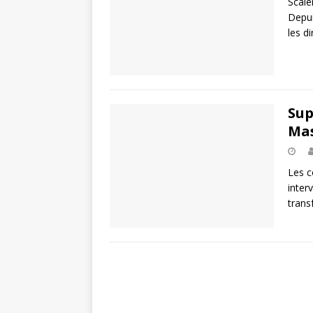
Scale
Depui
les d
Sup
Ma
Les c
inter
trans