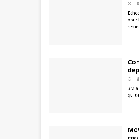
Echec
pour 
reméd
Com
dep
3M a 
qui t
Mov
mot