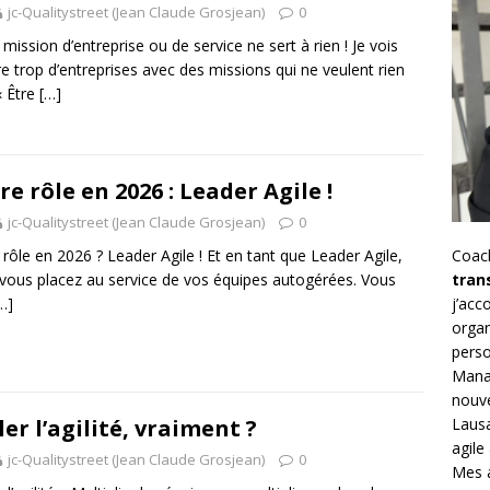
jc-Qualitystreet (Jean Claude Grosjean)
0
 mission d’entreprise ou de service ne sert à rien ! Je vois
e trop d’entreprises avec des missions qui ne veulent rien
« Être
[…]
re rôle en 2026 : Leader Agile !
jc-Qualitystreet (Jean Claude Grosjean)
0
 rôle en 2026 ? Leader Agile ! Et en tant que Leader Agile,
Coac
vous placez au service de vos équipes autogérées. Vous
tran
…]
j’ac
organ
perso
Mana
nouve
Lausa
ler l’agilité, vraiment ?
agile
jc-Qualitystreet (Jean Claude Grosjean)
0
Mes a