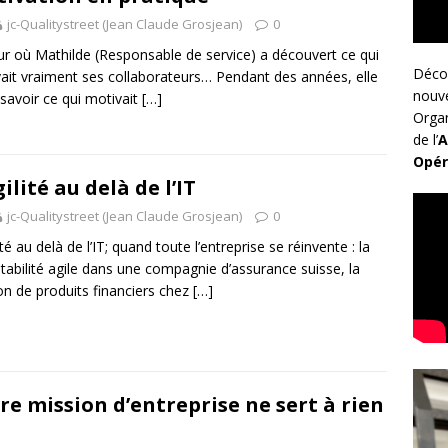
jc-Qualitystreet (Jean Claude Grosjean)
0
ur où Mathilde (Responsable de service) a découvert ce qui
Déco
ait vraiment ses collaborateurs… Pendant des années, elle
nouv
 savoir ce qui motivait
[…]
Organ
de l’
A
Opér
gilité au delà de l’IT
jc-Qualitystreet (Jean Claude Grosjean)
0
ité au delà de l’IT; quand toute l’entreprise se réinvente : la
abilité agile dans une compagnie d’assurance suisse, la
on de produits financiers chez
[…]
re mission d’entreprise ne sert à rien