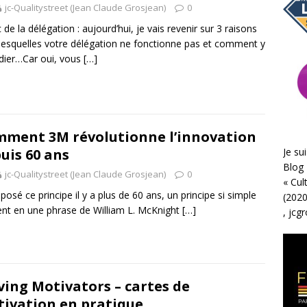
jc-Qualitystreet (Jean Claude Grosjean)
0
 de la délégation : aujourd’hui, je vais revenir sur 3 raisons
lesquelles votre délégation ne fonctionne pas et comment y
ier…Car oui, vous
[…]
ment 3M révolutionne l’innovation
Je sui
uis 60 ans
Blog 
jc-Qualitystreet (Jean Claude Grosjean)
0
«
Cul
posé ce principe il y a plus de 60 ans, un principe si simple
(2020
ient en une phrase de William L. McKnight
[…]
,
jcg
ing Motivators – cartes de
ivation en pratique