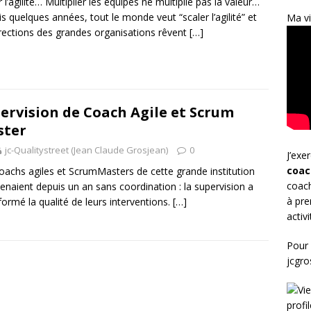
r l’agilité… Multiplier les équipes ne multiplie pas la valeur…
s quelques années, tout le monde veut “scaler l’agilité” et
Ma vi
irections des grandes organisations rêvent
[…]
ervision de Coach Agile et Scrum
ster
jc-Qualitystreet (Jean Claude Grosjean)
0
J’exe
coac
oachs agiles et ScrumMasters de cette grande institution
coach
venaient depuis un an sans coordination : la supervision a
à pre
formé la qualité de leurs interventions.
[…]
activ
Pour 
jcgr