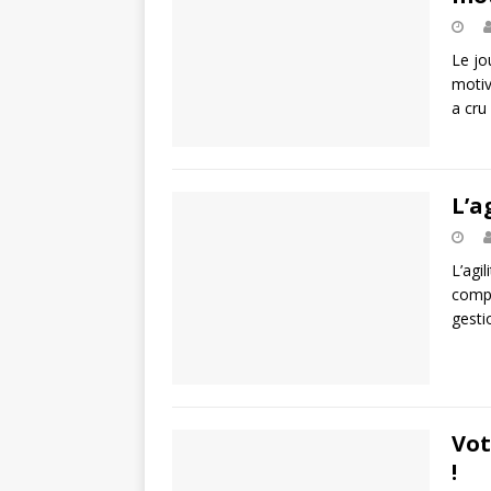
Le jo
motiv
a cru
L’a
L’agil
compt
gesti
Vot
!