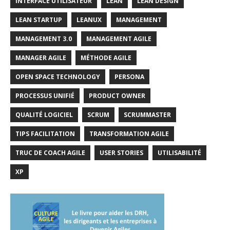
INTERFACE UTILISATEUR
LEAN
LEAN DESIGN
LEAN STARTUP
LEANUX
MANAGEMENT
MANAGEMENT 3.0
MANAGEMENT AGILE
MANAGER AGILE
MÉTHODE AGILE
OPEN SPACE TECHNOLOGY
PERSONA
PROCESSUS UNIFIÉ
PRODUCT OWNER
QUALITÉ LOGICIEL
SCRUM
SCRUMMASTER
TIPS FACILITATION
TRANSFORMATION AGILE
TRUC DE COACH AGILE
USER STORIES
UTILISABILITÉ
XP