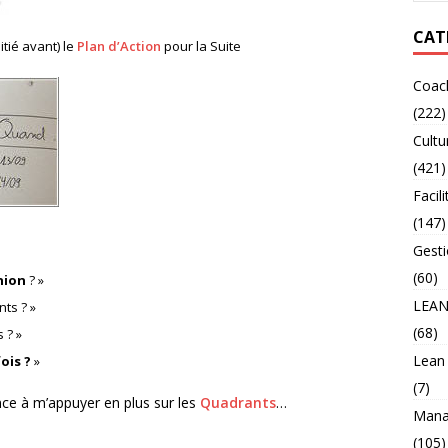
CAT
nitié avant) le
Plan d’Action
pour la Suite
Coac
(222)
Cultu
(421)
Facili
(147)
Gesti
(60)
nion
? »
LEA
nts ? »
(68)
 ? »
Lean
ois ?
»
(7)
nce à m’appuyer en plus sur les
Quadrants
…
Mana
(105)