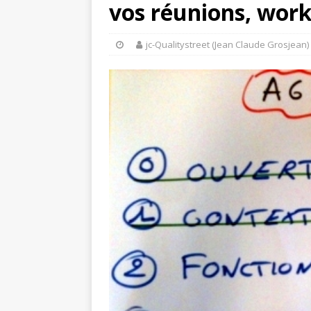
vos réunions, wor
jc-Qualitystreet (Jean Claude Grosjean)