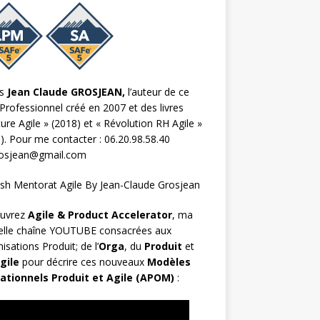
s
Jean Claude GROSJEAN,
l’auteur de ce
Professionnel créé en 2007 et des livres
ture Agile
» (2018) et «
Révolution RH Agile
»
). Pour me contacter : 06.20.98.58.40
rosjean@gmail.com
uvrez
Agile & Product Accelerator
, ma
elle chaîne YOUTUBE consacrées aux
isations Produit; de l’
Orga
, du
Produit
et
gile
pour décrire ces nouveaux
Modèles
ationnels Produit et Agile (APOM)
: