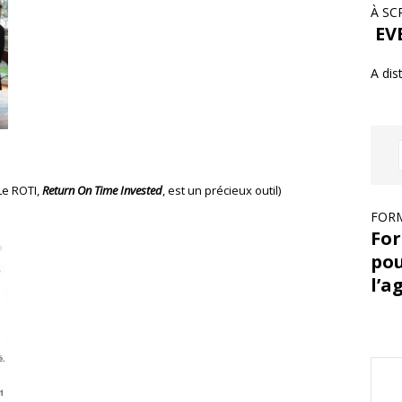
À SC
EVE
A dis
Le ROTI,
Return On Time Invested
, est un précieux outil)
FORM
For
pou
l’a