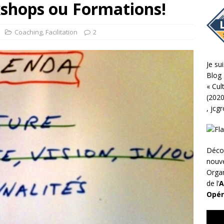
kshops ou Formations!
Coaching
,
Facilitation
2
Je sui
Blog 
«
Cul
(2020
,
jcg
Déco
nouv
Organ
de l’
A
Opér