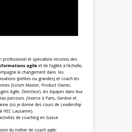
h
professionel et spécialiste reconnu des
sformations agile
et de l
‘agilité à l’échelle
,
compagne le changement dans les
isations (petites ou grandes) et coach les
nnes (
Scrum Master
,
Product Owner
,
gers Agile
, Directeur), les équipes dans leur
au parcours. J’exerce à Paris, Genève et
nne (où je donne des cours de Leadership
 à HEC Lausanne).
ctivités de coaching en Suisse
sion du métier de coach agile: