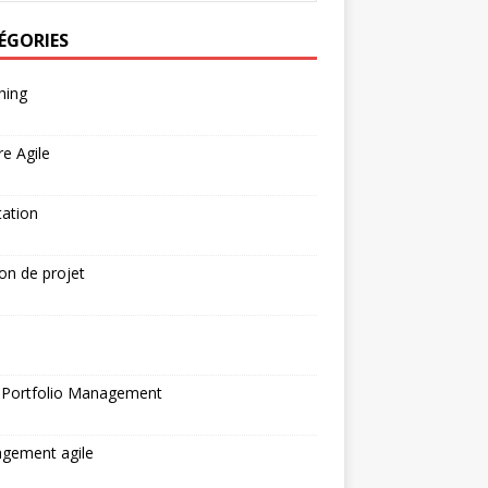
ÉGORIES
hing
re Agile
tation
on de projet
N
 Portfolio Management
gement agile