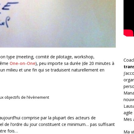
son type (meeting, comité de pilotage, workshop,
Coac
 même
One-on-One
), peu importe sa durée (de 20 minutes à
tran
un milieu et une fin qui se traduisent naturellement en
j’ac
organ
perso
Mana
ux objectifs de l’évènement
nouve
Lausa
agile
aujourd’hui comprise par la plupart des acteurs de
Mes a
ppel de l’ordre du jour constituent ce minimum… pas suffisant
utre fois…
Ma vi