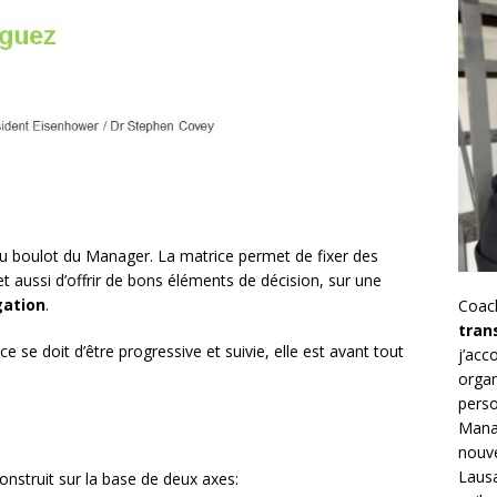
u boulot du Manager. La matrice permet de fixer des
met aussi d’offrir de bons éléments de décision, sur une
gation
.
Coac
tran
ace se doit d’être progressive et suivie, elle est avant tout
j’ac
organ
perso
Mana
nouve
Lausa
construit sur la base de deux axes: