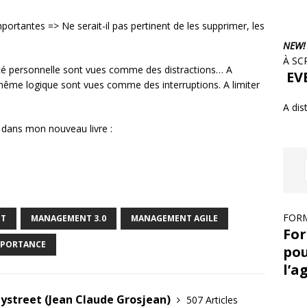
antes => Ne serait-il pas pertinent de les supprimer, les
NEW!
À SC
ité personnelle sont vues comme des distractions… A
EVE
même logique sont vues comme des interruptions. A limiter
A dis
dans mon nouveau livre :
FORM
NT
MANAGEMENT 3.0
MANAGEMENT AGILE
For
IMPORTANCE
pou
l’a
tystreet (Jean Claude Grosjean)
507 Articles