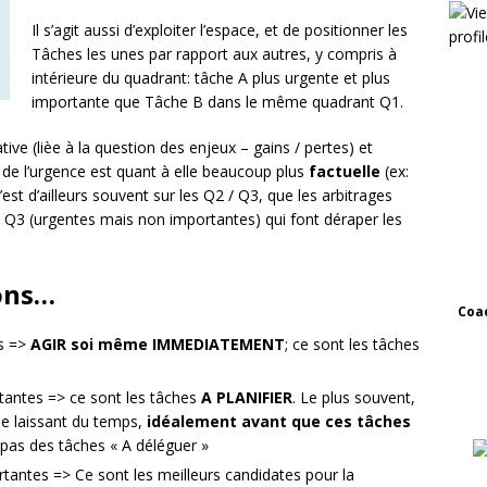
Il s’agit aussi d’exploiter l’espace, et de positionner les
Tâches les unes par rapport aux autres, y compris à
intérieure du quadrant: tâche A plus urgente et plus
importante que Tâche B dans le même quadrant Q1.
tive (lièe à la question des enjeux – gains / pertes) et
on de l’urgence est quant à elle beaucoup plus
factuelle
(ex:
C’est d’ailleurs souvent sur les Q2 / Q3, que les arbitrages
ons Q3 (urgentes mais non importantes) qui font déraper les
ions…
Coac
s =>
AGIR soi même IMMEDIATEMENT
; ce sont les tâches
ntes => ce sont les tâches
A PLANIFIER
. Le plus souvent,
se laissant du temps,
idéalement avant que ces tâches
 pas des tâches « A déléguer »
ntes => Ce sont les meilleurs candidates pour la