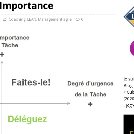
 Importance
Coaching
,
LEAN
,
Management agile
0
Je sui
Blog 
«
Cul
(2020
,
jcg