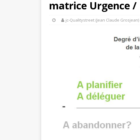
matrice Urgence /
jc-Qualitystreet (Jean Claude Grosjean)