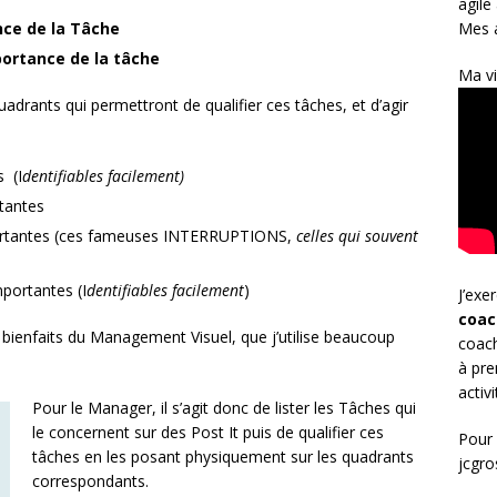
agile
Mes a
nce de la Tâche
ortance de la tâche
Ma vi
drants qui permettront de qualifier ces tâches, et d’agir
 (I
dentifiables facilement)
tantes
rtantes (ces fameuses INTERRUPTIONS,
celles qui souvent
ortantes (I
dentifiables facilement
)
J’exe
coac
ienfaits du Management Visuel, que j’utilise beaucoup
coach
à pre
activ
Pour le Manager, il s’agit donc de lister les Tâches qui
le concernent sur des Post It puis de qualifier ces
Pour 
tâches en les posant physiquement sur les quadrants
jcgr
correspondants.