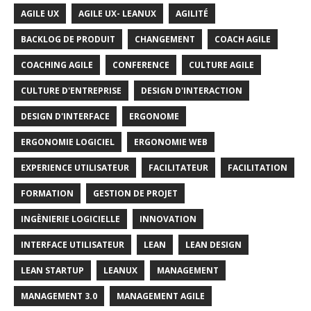
AGILE UX
AGILE UX- LEANUX
AGILITÉ
BACKLOG DE PRODUIT
CHANGEMENT
COACH AGILE
COACHING AGILE
CONFERENCE
CULTURE AGILE
CULTURE D'ENTREPRISE
DESIGN D'INTERACTION
DESIGN D'INTERFACE
ERGONOME
ERGONOMIE LOGICIEL
ERGONOMIE WEB
EXPERIENCE UTILISATEUR
FACILITATEUR
FACILITATION
FORMATION
GESTION DE PROJET
INGÈNIERIE LOGICIELLE
INNOVATION
INTERFACE UTILISATEUR
LEAN
LEAN DESIGN
LEAN STARTUP
LEANUX
MANAGEMENT
MANAGEMENT 3.0
MANAGEMENT AGILE