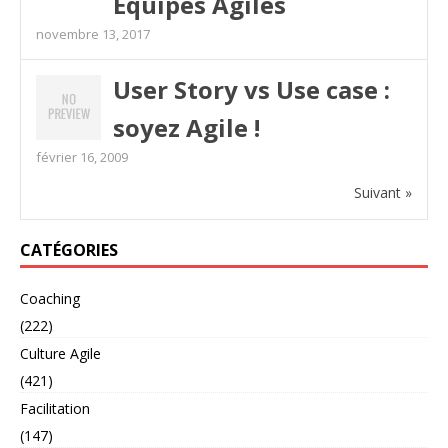
Equipes Agiles
novembre 13, 2017
User Story vs Use case :
soyez Agile !
février 16, 2009
Suivant »
CATÉGORIES
Coaching
(222)
Culture Agile
(421)
Facilitation
(147)