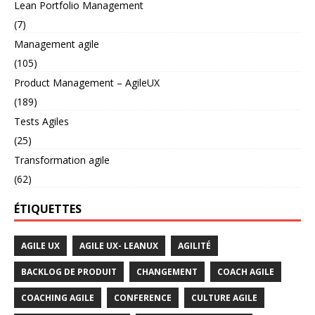
Lean Portfolio Management
(7)
Management agile
(105)
Product Management – AgileUX
(189)
Tests Agiles
(25)
Transformation agile
(62)
ÉTIQUETTES
AGILE UX
AGILE UX- LEANUX
AGILITÉ
BACKLOG DE PRODUIT
CHANGEMENT
COACH AGILE
COACHING AGILE
CONFERENCE
CULTURE AGILE