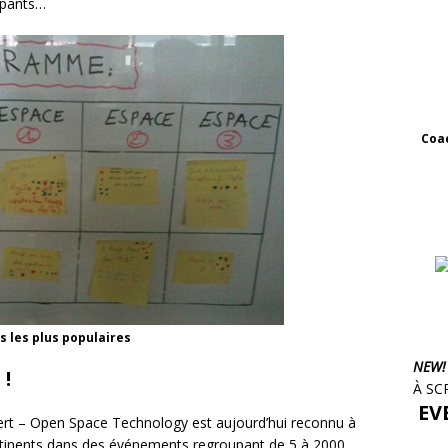
cipants…
Coac
 les plus populaires
NEW!
 !
À SC
EVE
vert – Open Space Technology est aujourd’hui reconnu à
 continents dans des événements regroupant de 5 à 2000