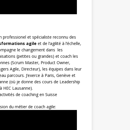
h
professionel et spécialiste reconnu des
sformations agile
et de l
‘agilité à l’échelle
,
compagne le changement dans les
isations (petites ou grandes) et coach les
nnes (
Scrum Master
,
Product Owner
,
gers Agile
, Directeur), les équipes dans leur
au parcours. J’exerce à Paris, Genève et
nne (où je donne des cours de Leadership
 à HEC Lausanne).
ctivités de coaching en Suisse
sion du métier de coach agile: