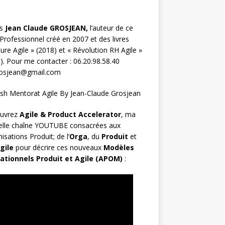
s
Jean Claude GROSJEAN,
l’auteur de ce
Professionnel créé en 2007 et des livres
ture Agile
» (2018) et «
Révolution RH Agile
»
). Pour me contacter : 06.20.98.58.40
rosjean@gmail.com
uvrez
Agile & Product Accelerator
, ma
elle chaîne YOUTUBE consacrées aux
isations Produit; de l’
Orga
, du
Produit
et
gile
pour décrire ces nouveaux
Modèles
ationnels Produit et Agile (APOM)
: