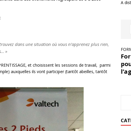
A dis
:
trouvez dans une situation où vous n’apprenez plus rien,
FORM
s… »
For
pou
ENTISSAGE, et choisissent les sessions de travail, parmi
l’a
ple) auxquelles ils vont participer (tantôt abeilles, tantôt
CAT