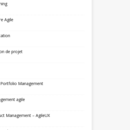
hing
re Agile
tation
on de projet
N
 Portfolio Management
gement agile
uct Management – AgileUX