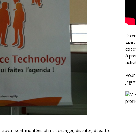
J’exe
coac
coach
à pre
activ
Pour 
jcgr
travail sont montées afin d’échanger, discuter, débattre