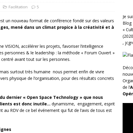
Facilitation
5
Je sui
st un nouveau format de conférence fondé sur des valeurs
Blog 
nges, mené dans un climat propice à la créativité et à
«
Cul
(2020
,
jcg
 VISION, accélérer les projets, favoriser l’intelligence
 des personnes & le leadership : la méthode « Forum Ouvert »
centré avant tout sur les personnes.
Déco
e mais surtout très humaine nous permet enfin de vivre
nouv
nivers physique de l’organisation, pour des résultats concrets
Organ
de l’
A
Opér
é du dernier « Open Space Technology » que nous
lients est donc inutile…
dynamisme, engagement, esprit
ent au RDV de ce bel événement qui fut de l’avis de tous est
lignes