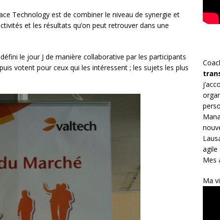
ace Technology est de combiner le niveau de synergie et
ctivités et les résultats qu’on peut retrouver dans une
défini le jour J de manière collaborative par les participants
Coac
puis votent pour ceux qui les intéressent ; les sujets les plus
tran
j’ac
organ
perso
Mana
nouve
Lausa
agile
Mes a
Ma vi