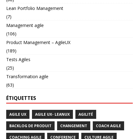
Lean Portfolio Management
(7)
Management agile
(106)
Product Management – AgileUX
(189)
Tests Agiles
(25)
Transformation agile
(63)
ÉTIQUETTES
AGILE UX
AGILE UX- LEANUX
AGILITÉ
BACKLOG DE PRODUIT
CHANGEMENT
COACH AGILE
COACHING AGILE
CONFERENCE
CULTURE AGILE