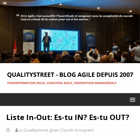
Liste In-Out: Es-tu IN? Es-tu OUT?
jc-Qualitystreet (Jean Claude Grosjean)