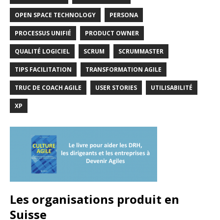
OPEN SPACE TECHNOLOGY
PERSONA
PROCESSUS UNIFIÉ
PRODUCT OWNER
QUALITÉ LOGICIEL
SCRUM
SCRUMMASTER
TIPS FACILITATION
TRANSFORMATION AGILE
TRUC DE COACH AGILE
USER STORIES
UTILISABILITÉ
XP
Les organisations produit en
Suisse