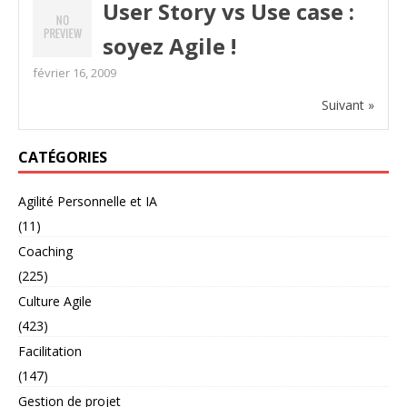
User Story vs Use case :
soyez Agile !
février 16, 2009
Suivant »
CATÉGORIES
Agilité Personnelle et IA
(11)
Coaching
(225)
Culture Agile
(423)
Facilitation
(147)
Gestion de projet