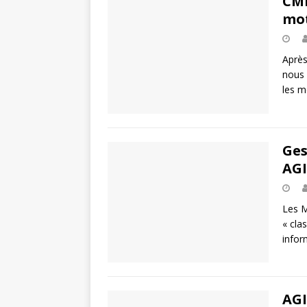
CMM
mot
Après
nous 
les m
Ges
AGI
Les M
« cla
infor
AGI