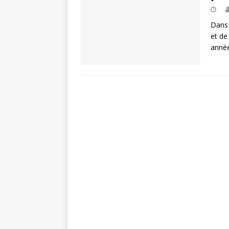
Dans 
et de
anné