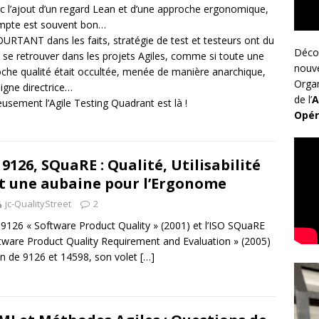
c l’ajout d’un regard Lean et d’une approche ergonomique,
mpte est souvent bon…
URTANT dans les faits, stratégie de test et testeurs ont du
Déco
 se retrouver dans les projets Agiles, comme si toute une
nouv
che qualité était occultée, menée de manière anarchique,
Organ
ligne directrice…
de l’
A
usement l’Agile Testing Quadrant est là !
Opér
 9126, SQuaRE : Qualité, Utilisabilité
t une aubaine pour l’Ergonome
jc-QualityStreet
2
 9126 « Software Product Quality » (2001) et l’ISO SQuaRE
tware Product Quality Requirement and Evaluation » (2005)
on de 9126 et 14598, son volet
[…]