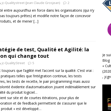
jc-Qualitystreet (Jean Claude Grosjean)
2
lité entre aujourd’hui en force dans les organisations (qui n’y
pas toujours prêtes) et modifie notre façon de concevoir
roduits, et de mener
[…]
atégie de test, Qualité et Agilité: la
Je sui
ion qui change tout
Blog 
jc-QualityStreet
5
«
Cul
 toujours que l’agilité met l’accent sur la qualité. C’est vrai :
(2020
 pratiques telles que l’intégration continue, les tests
,
jcg
ires, les tests de recette, le pair programming mais aussi
olonté évidente d’automatisation jouent indéniablement sur
alité du produit logiciel…
client sur site et de courtes itérations, pour plus de
boration et de feedback permettent de s’assurer que le
 produit » est développé…