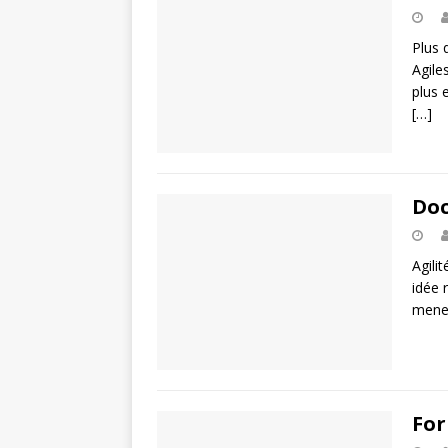
Plus 
Agile
plus 
[…]
Doc
Agili
idée 
mene
For