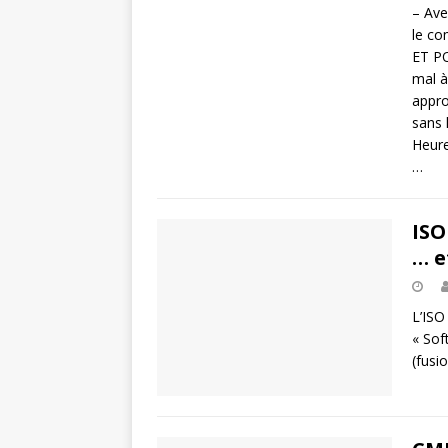
– Ave
le co
ET PO
mal à
appro
sans 
Heure
…
ISO
… e
L’ISO
« Sof
(fusi