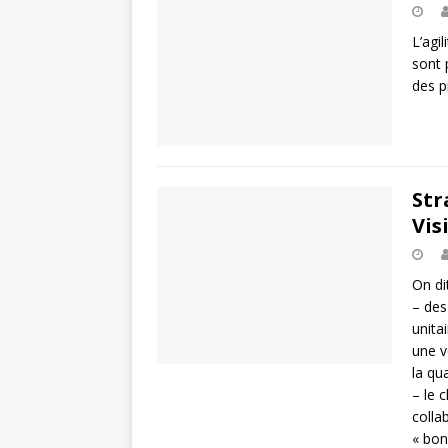
L’agi
sont 
des p
Str
Vis
On dit
– des
unita
une v
la qu
– le 
colla
« bon