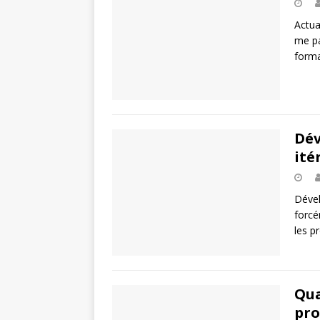
Actua
me pa
forma
Dév
ité
Dével
forcé
les pr
Qua
pro