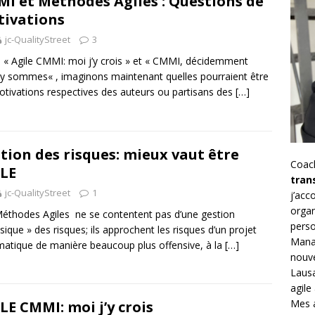
I et Méthodes Agiles : Questions de
ivations
jc-QualityStreet
3
 « Agile CMMI: moi j’y crois » et « CMMI, décidemment
y sommes« , imaginons maintenant quelles pourraient être
otivations respectives des auteurs ou partisans des
[…]
tion des risques: mieux vaut être
Coac
LE
tran
jc-QualityStreet
1
j’ac
organ
éthodes Agiles ne se contentent pas d’une gestion
perso
ssique » des risques; ils approchent les risques d’un projet
Mana
matique de manière beaucoup plus offensive, à la
[…]
nouve
Lausa
agile
Mes a
LE CMMI: moi j’y crois