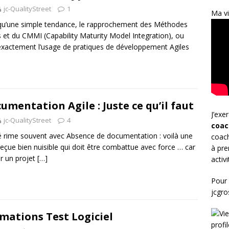
jc-QualityStreet
1
Ma vi
qu’une simple tendance, le rapprochement des Méthodes
s et du CMMI (Capability Maturity Model Integration), ou
exactement l’usage de pratiques de développement Agiles
umentation Agile : Juste ce qu’il faut
J’exe
jc-QualityStreet
4
coac
té rime souvent avec Absence de documentation : voilà une
coach
reçue bien nuisible qui doit être combattue avec force … car
à pre
r un projet
[…]
activ
Pour 
jcgr
mations Test Logiciel