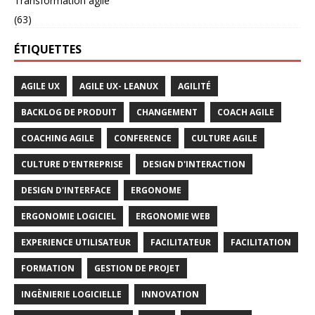
Transformation agile
(63)
ÉTIQUETTES
AGILE UX
AGILE UX- LEANUX
AGILITÉ
BACKLOG DE PRODUIT
CHANGEMENT
COACH AGILE
COACHING AGILE
CONFERENCE
CULTURE AGILE
CULTURE D'ENTREPRISE
DESIGN D'INTERACTION
DESIGN D'INTERFACE
ERGONOME
ERGONOMIE LOGICIEL
ERGONOMIE WEB
EXPERIENCE UTILISATEUR
FACILITATEUR
FACILITATION
FORMATION
GESTION DE PROJET
INGÈNIERIE LOGICIELLE
INNOVATION