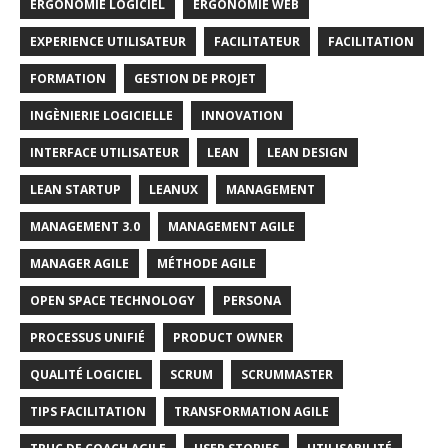
ERGONOMIE LOGICIEL
ERGONOMIE WEB
EXPERIENCE UTILISATEUR
FACILITATEUR
FACILITATION
FORMATION
GESTION DE PROJET
INGÈNIERIE LOGICIELLE
INNOVATION
INTERFACE UTILISATEUR
LEAN
LEAN DESIGN
LEAN STARTUP
LEANUX
MANAGEMENT
MANAGEMENT 3.0
MANAGEMENT AGILE
MANAGER AGILE
MÉTHODE AGILE
OPEN SPACE TECHNOLOGY
PERSONA
PROCESSUS UNIFIÉ
PRODUCT OWNER
QUALITÉ LOGICIEL
SCRUM
SCRUMMASTER
TIPS FACILITATION
TRANSFORMATION AGILE