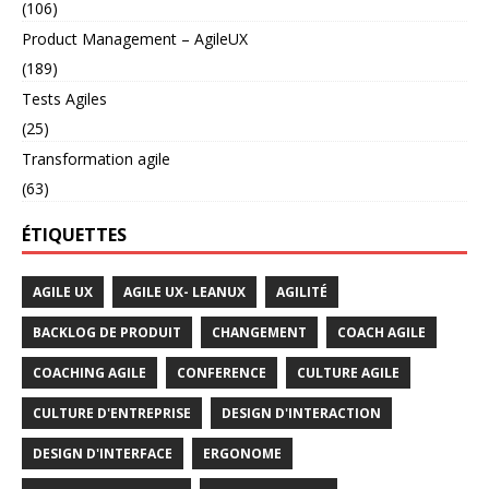
(106)
Product Management – AgileUX
(189)
Tests Agiles
(25)
Transformation agile
(63)
ÉTIQUETTES
AGILE UX
AGILE UX- LEANUX
AGILITÉ
BACKLOG DE PRODUIT
CHANGEMENT
COACH AGILE
COACHING AGILE
CONFERENCE
CULTURE AGILE
CULTURE D'ENTREPRISE
DESIGN D'INTERACTION
DESIGN D'INTERFACE
ERGONOME