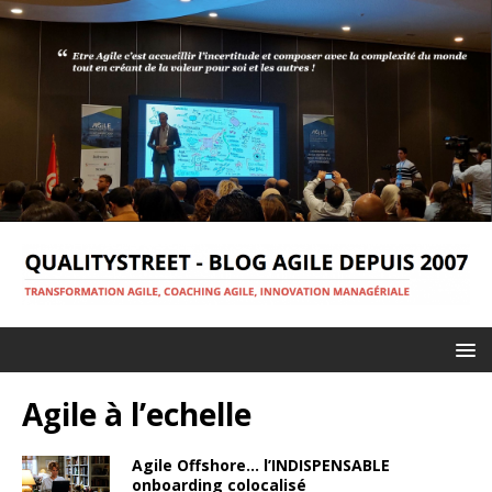
Agile à l’echelle
Agile Offshore… l’INDISPENSABLE
onboarding colocalisé