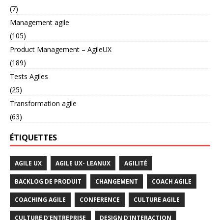
(7)
Management agile
(105)
Product Management – AgileUX
(189)
Tests Agiles
(25)
Transformation agile
(63)
ÉTIQUETTES
AGILE UX
AGILE UX- LEANUX
AGILITÉ
BACKLOG DE PRODUIT
CHANGEMENT
COACH AGILE
COACHING AGILE
CONFERENCE
CULTURE AGILE
CULTURE D'ENTREPRISE
DESIGN D'INTERACTION